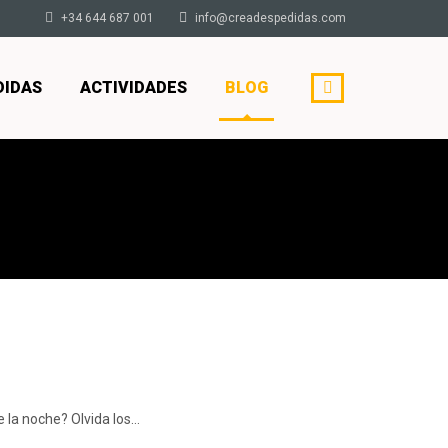
+34 644 687 001
info@creadespedidas.com
DIDAS
ACTIVIDADES
BLOG
e la noche? Olvida los…