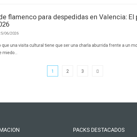
 de flamenco para despedidas en Valencia: El p
026
25/06/2026
o que una visita cultural tiene que ser una charla aburrida frente a u
e miedo…
1
2
3
RMACION
PACKS DESTACADOS