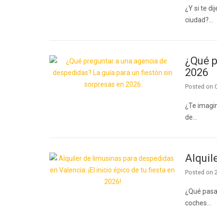
¿Y si te d
ciudad?…
¿Qué p
2026
Posted on
¿Te imagin
de…
Alquil
Posted on
¿Qué pasar
coches…