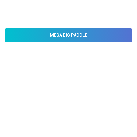
MEGA BIG PADDLE
FIESTA EN BARCO VALENCIA
Descubre fiesta en barco de valencia por excelencia con
la mejor música y el ambiente mas divertido en la ciudad
del Turia.