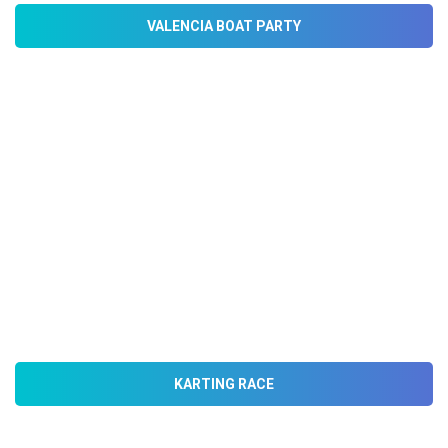
VALENCIA BOAT PARTY
KARTING RACE
Preparate para medirte con tus compañeros y haz saltar
la adrenalina hasta limites insospechados. Circuito
tecnico
KARTING RACE