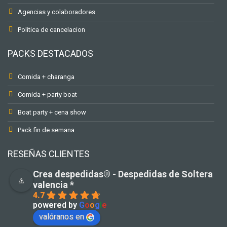
Agencias y colaboradores
Politica de cancelacion
PACKS DESTACADOS
Comida + charanga
Comida + party boat
Boat party + cena show
Pack fin de semana
RESEÑAS CLIENTES
Crea despedidas®️ - Despedidas de Soltera
valencia *
4.7
powered by
G
o
o
g
l
e
valóranos en