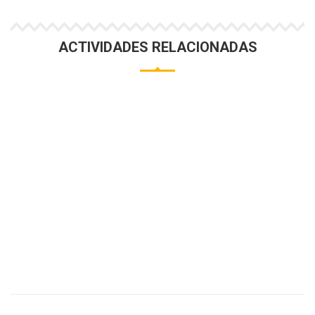
ACTIVIDADES RELACIONADAS
MOTOS DE AGUA
Vive una intensa experiencia con nuestras
motos de agua. Pura adrenalina en tus
manos.