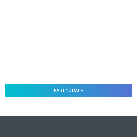
KARTING RACE
Preparate para medirte con tus
compañeros y haz saltar la adrenalina
hasta limites insospechados. Circuito
tecnico
KARTING RACE