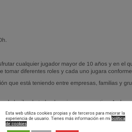
0h.
frutar cualquier jugador mayor de 10 años y en el qu
ue tomar diferentes roles y cada uno jugara conforme
ción que está teniendo entre empresas, familias y 
 el alquiler de todo el equipo para practicar Archery
 actividad.
Esta web utiliza cookies propias y de terceros para mejorar la
sultar).
experiencia de usuario. Tienes más información en mi
política
de cookies
mplimentada y firmada la autorización por parte de
 participantes, la práctica de la actividad estará suj