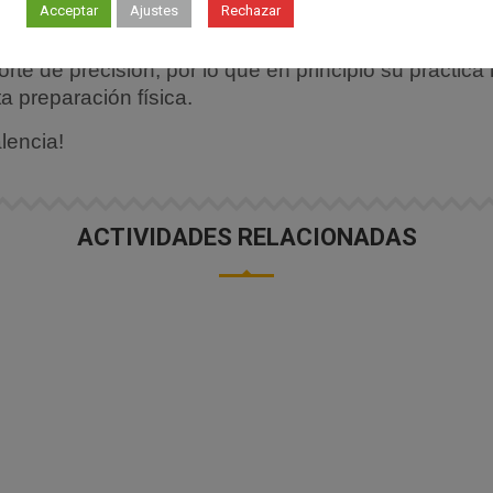
Acceptar
Ajustes
Rechazar
as y psíquicas.
rte de precisión, por lo que en principio su práctic
a preparación física.
lencia!
ACTIVIDADES RELACIONADAS
FIESTA EN BARCO VALENCIA
Descubre fiesta en barco de