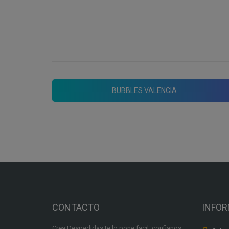
soltera en Valencia con el fútbol
burbuja.
BUBBLES VALENCIA
CONTACTO
INFO
Crea Despedidas te lo pone facil, confianos