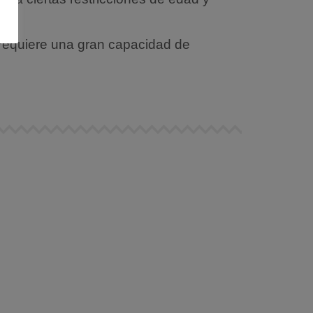
a requiere una gran capacidad de
KARTING RACE
Preparate para medirte con tus