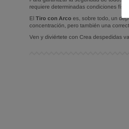
requiere determinadas condiciones físic
El
Tiro con Arco
es, sobre todo, un depo
concentración, pero también una correct
Ven y diviértete con Crea despedidas va
BUBBLE VALENCIA
Disfruta en tu despedida de soltero y