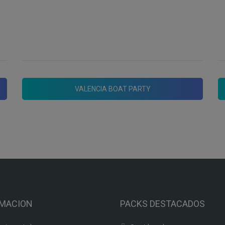
valencia por excelencia con la mejor
música y el ambiente mas divertido
en la ciudad del Turia.
VALENCIA BOAT PARTY
RMACION
PACKS DESTACADOS