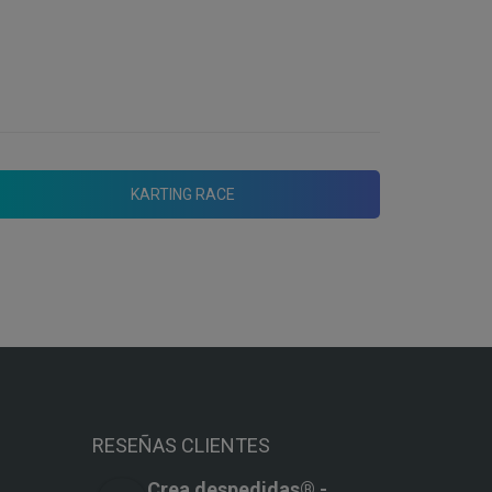
compañeros y haz saltar la
adrenalina hasta limites
insospechados. Circuito tecnico
KARTING RACE
RESEÑAS CLIENTES
Crea despedidas®️ -