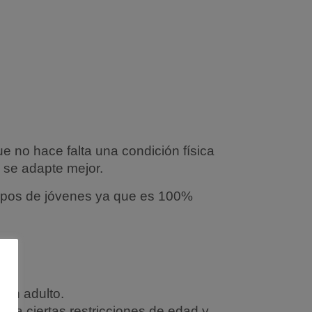
e no hace falta una condición física
 se adapte mejor.
grupos de jóvenes ya que es 100%
.
 un adulto.
eta a ciertas restricciones de edad y