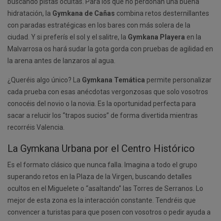
buscando pistas ocultas. Para los que no perdonan una buena
hidratación, la
Gymkana de Cañas
combina retos desternillantes
con paradas estratégicas en los bares con más solera de la
ciudad. Y si preferís el sol y el salitre, la
Gymkana Playera
en la
Malvarrosa os hará sudar la gota gorda con pruebas de agilidad en
la arena antes de lanzaros al agua.
¿Queréis algo único? La
Gymkana Temática
permite personalizar
cada prueba con esas anécdotas vergonzosas que solo vosotros
conocéis del novio o la novia. Es la oportunidad perfecta para
sacar a relucir los “trapos sucios” de forma divertida mientras
recorréis Valencia.
La Gymkana Urbana por el Centro Histórico
Es el formato clásico que nunca falla. Imagina a todo el grupo
superando retos en la Plaza de la Virgen, buscando detalles
ocultos en el Miguelete o “asaltando” las Torres de Serranos. Lo
mejor de esta zona es la interacción constante. Tendréis que
convencer a turistas para que posen con vosotros o pedir ayuda a