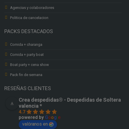
Agencias y colaboradores
Politica de cancelacion
PACKS DESTACADOS
Comida + charanga
Comida + party boat
Boat party + cena show
Pack fin de semana
RESEÑAS CLIENTES
Crea despedidas®️ - Despedidas de Soltera
valencia *
4.7
powered by
G
o
o
g
l
e
valóranos en