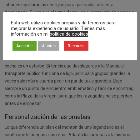
labor es equilibrar las energías para que nadie se sienta
desplazado. Si ves que el ritmo decae, es el momento de sacar un
reto sorpresa o proponer una parada para reponer fuerzas.
Esta web utiliza cookies propias y de terceros para
mejorar la experiencia de usuario. Tienes más
Logística y transporte en Valencia
información en mi
política de cookies
Valencia es una ciudad maravillosamente plana y cómoda. La
Acceptar
Ajustes
Rechazar
mejor forma de moverse durante la gymkana es caminando,
especialmente en zonas como El Carmen o Ruzafa donde el
coche es un estorbo. Si tenéis que desplazaros a la Marina, el
transporte público funciona de lujo, pero para grupos grandes, a
veces sale más a cuenta pedir un par de taxis grandes. Elige
siempre un punto de encuentro emblemático y fácil de encontrar,
como la Plaza de la Virgen, para que los rezagados no se pierdan
antes de empezar.
Personalización de las pruebas
Lo que diferencia un plan del montón de uno legendario es el
cariño que le pongas a los retos. Adapta las pruebas a la historia