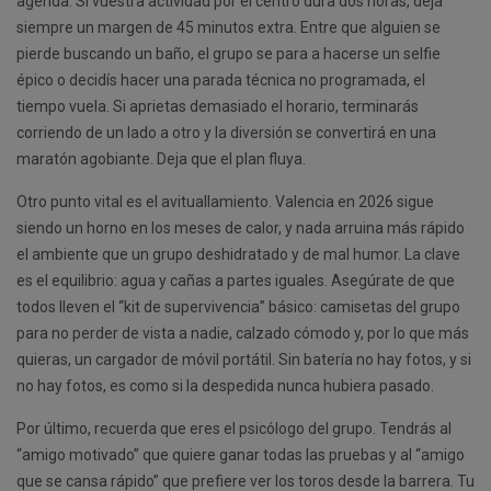
agenda. Si vuestra actividad por el centro dura dos horas, deja
siempre un margen de 45 minutos extra. Entre que alguien se
pierde buscando un baño, el grupo se para a hacerse un selfie
épico o decidís hacer una parada técnica no programada, el
tiempo vuela. Si aprietas demasiado el horario, terminarás
corriendo de un lado a otro y la diversión se convertirá en una
maratón agobiante. Deja que el plan fluya.
Otro punto vital es el avituallamiento. Valencia en 2026 sigue
siendo un horno en los meses de calor, y nada arruina más rápido
el ambiente que un grupo deshidratado y de mal humor. La clave
es el equilibrio: agua y cañas a partes iguales. Asegúrate de que
todos lleven el “kit de supervivencia” básico: camisetas del grupo
para no perder de vista a nadie, calzado cómodo y, por lo que más
quieras, un cargador de móvil portátil. Sin batería no hay fotos, y si
no hay fotos, es como si la despedida nunca hubiera pasado.
Por último, recuerda que eres el psicólogo del grupo. Tendrás al
“amigo motivado” que quiere ganar todas las pruebas y al “amigo
que se cansa rápido” que prefiere ver los toros desde la barrera. Tu