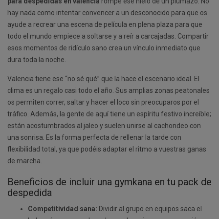
para despedidas en valencia
rompe ese hielo de un plumazo. No
hay nada como intentar convencer a un desconocido para que os
ayude a recrear una escena de película en plena plaza para que
todo el mundo empiece a soltarse y a reír a carcajadas. Compartir
esos momentos de ridículo sano crea un vínculo inmediato que
dura toda la noche.
Valencia tiene ese “no sé qué” que la hace el escenario ideal. El
clima es un regalo casi todo el año. Sus amplias zonas peatonales
os permiten correr, saltar y hacer el loco sin preocuparos por el
tráfico. Además, la gente de aquí tiene un espíritu festivo increíble;
están acostumbrados al jaleo y suelen unirse al cachondeo con
una sonrisa. Es la forma perfecta de rellenar la tarde con
flexibilidad total, ya que podéis adaptar el ritmo a vuestras ganas
de marcha.
Beneficios de incluir una gymkana en tu pack de
despedida
Competitividad sana:
Dividir al grupo en equipos saca el