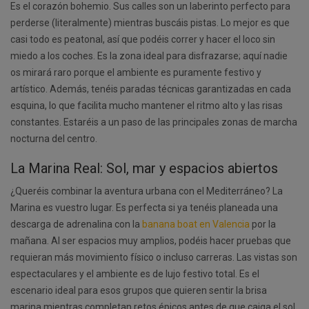
Es el corazón bohemio. Sus calles son un laberinto perfecto para
perderse (literalmente) mientras buscáis pistas. Lo mejor es que
casi todo es peatonal, así que podéis correr y hacer el loco sin
miedo a los coches. Es la zona ideal para disfrazarse; aquí nadie
os mirará raro porque el ambiente es puramente festivo y
artístico. Además, tenéis paradas técnicas garantizadas en cada
esquina, lo que facilita mucho mantener el ritmo alto y las risas
constantes. Estaréis a un paso de las principales zonas de marcha
nocturna del centro.
La Marina Real: Sol, mar y espacios abiertos
¿Queréis combinar la aventura urbana con el Mediterráneo? La
Marina es vuestro lugar. Es perfecta si ya tenéis planeada una
descarga de adrenalina con la
banana boat en Valencia
por la
mañana. Al ser espacios muy amplios, podéis hacer pruebas que
requieran más movimiento físico o incluso carreras. Las vistas son
espectaculares y el ambiente es de lujo festivo total. Es el
escenario ideal para esos grupos que quieren sentir la brisa
marina mientras completan retos épicos antes de que caiga el sol.