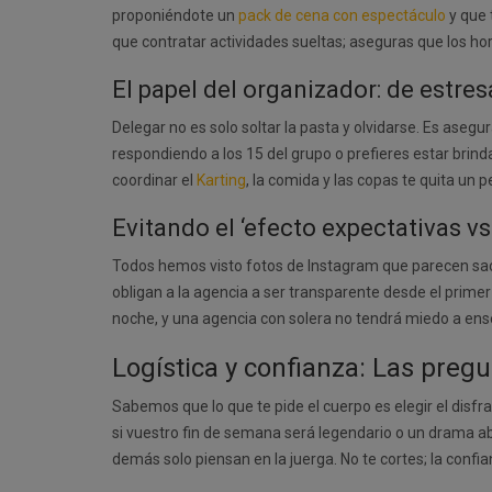
proponiéndote un
pack de cena con espectáculo
y que 
que contratar actividades sueltas; aseguras que los h
El papel del organizador: de estre
Delegar no es solo soltar la pasta y olvidarse. Es asegu
respondiendo a los 15 del grupo o prefieres estar brin
coordinar el
Karting
, la comida y las copas te quita un
Evitando el ‘efecto expectativas vs
Todos hemos visto fotos de Instagram que parecen sacad
obligan a la agencia a ser transparente desde el prime
noche, y una agencia con solera no tendrá miedo a ens
Logística y confianza: Las pregu
Sabemos que lo que te pide el cuerpo es elegir el disfra
si vuestro fin de semana será legendario o un drama a
demás solo piensan en la juerga. No te cortes; la conf