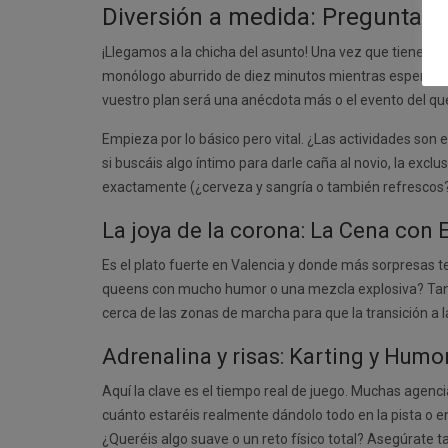
Diversión a medida: Preguntas s
¡Llegamos a la chicha del asunto! Una vez que tienes la
monólogo aburrido de diez minutos mientras esperáis 
vuestro plan será una anécdota más o el evento del que 
Empieza por lo básico pero vital. ¿Las actividades son 
si buscáis algo íntimo para darle caña al novio, la excl
exactamente (¿cerveza y sangría o también refrescos?) y
La joya de la corona: La Cena con
Es el plato fuerte en Valencia y donde más sorpresas te
queens con mucho humor o una mezcla explosiva? Tan im
cerca de las zonas de marcha para que la transición a
Adrenalina y risas: Karting y Humo
Aquí la clave es el tiempo real de juego. Muchas agenci
cuánto estaréis realmente dándolo todo en la pista o en
¿Queréis algo suave o un reto físico total? Asegúrate t