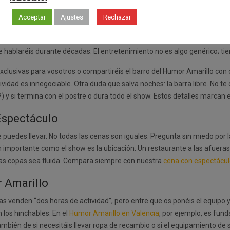
obre el espectáculo y las actividades
Acceptar
Ajustes
Rechazar
 logística bajo control, toca blindar lo más importante: las risas. No q
el postre. Cuando pienses en
qué preguntar a una agencia de desped
hablaréis durante décadas. El entretenimiento no es algo genérico; tien
exclusivas para vosotros o compartiréis el barro del Humor Amarillo con
usividad es innegociable. Otra duda que salva noches: la barra libre. No 
 si termina con el postre o dura todo el show. Estos detalles marcan el 
 Espectáculo
 puedes llevar. No todas las cenas son iguales. Pregunta sin miedo por 
portante como el show es la ubicación. Un restaurante a las afueras os
 las copas sea fluida. Compara siempre con nuestra
cena con espectácul
r Amarillo
as venden “dos horas de actividad”, pero entre que os ponéis el equipo y
 los hinchables. En el
Humor Amarillo en Valencia
, por ejemplo, es fund
ambién de si necesitáis llevar ropa de recambio o si el equipamiento de 