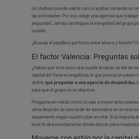
Un chollazo puede salirte caro si acabas cenando en un 
las actividades. Por eso, elegir una agencia que trabaje
seguridad. Jamás sacrifiques la integridad del grupo po
posible.
¿Buscas el equilibrio perfecto entre ahorro y fiestón?
El factor Valencia: Preguntas so
¿Sabes qué es lo único que puede arruinar un día de so
capital del Turia es engañosa; lo que parece un paseo c
definir
qué preguntar a una agencia de despedidas
, 
para que el grupo no se disperse.
Pregunta sin miedo cómo os vais a mover entre planes. 
cena después de una tarde de adrenalina es un reto ni
alojamiento según vuestro plan es vital. Si la mayoría d
local te dirá exactamente dónde dormir para maximizar 
Moverse con estilo por la capital d