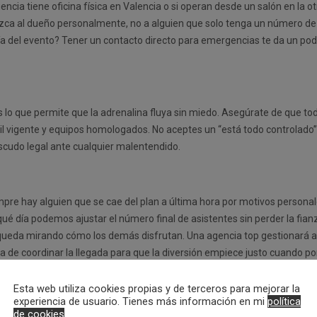
encia tiene oficina física en Valencia o si operan desde un salón en la 
onozca al dueño personalmente, no a alguien que solo tenga un número d
 día del evento? Tener un contacto directo para emergencias te da un pod
s lo que permite que la adrenalina fluya sin miedo. Asegúrate de que to
vil vigente y equipos homologados. No aceptes un “está todo controlado
escudo legal ante cualquier malentendido.
pre hay alguien que se cae del plan a última hora por motivos personales
ta qué día podemos ajustar el número final de asistentes sin perder la fi
e queda mirando cómo los demás disfrutan. Una agencia top gestionará al
a de coordinar la llegada para que la diversión empiece justo cuando pon
os con el idioma de forma divertida.
Esta web utiliza cookies propias y de terceros para mejorar la
fisuras? Echa un vistazo a nuestra opción de
cena con espectáculo
y em
experiencia de usuario. Tienes más información en mi
política
de cookies