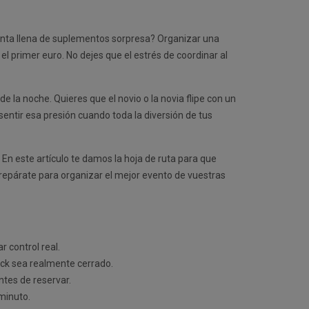
uenta llena de suplementos sorpresa? Organizar una
el primer euro. No dejes que el estrés de coordinar al
la noche. Quieres que el novio o la novia flipe con un
 sentir esa presión cuando toda la diversión de tus
 En este artículo te damos la hoja de ruta para que
¡Prepárate para organizar el mejor evento de vuestras
r control real.
ack sea realmente cerrado.
ntes de reservar.
 minuto.