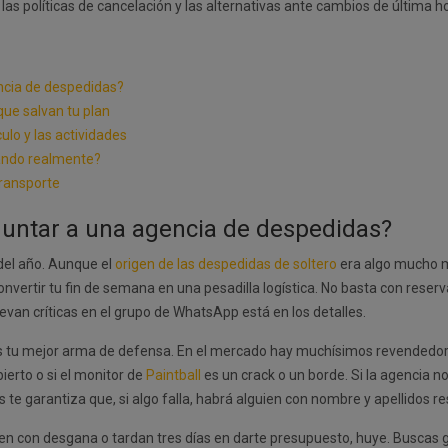
s políticas de cancelación y las alternativas ante cambios de última hor
encia de despedidas?
que salvan tu plan
ulo y las actividades
ando realmente?
transporte
eguntar a una agencia de despedidas?
 del año. Aunque el
origen de las despedidas de soltero
era algo mucho má
nvertir tu fin de semana en una pesadilla logística. No basta con reserv
evan críticas en el grupo de WhatsApp está en los detalles.
 tu mejor arma de defensa. En el mercado hay muchísimos revendedore
bierto o si el monitor de
Paintball
es un crack o un borde. Si la agencia no
os te garantiza que, si algo falla, habrá alguien con nombre y apellidos r
ponden con desgana o tardan tres días en darte presupuesto, huye. Buscas