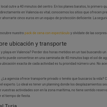
local cutre a 40 minutos del centro. En los planes baratos, lo primero qu
 directamente en Valencia es vital; conocemos los sitios que ofrecen pre
r ahorrarte cinco euros en un equipo de protección deficiente. La segurid
 Descubre nuestro
pack de cena con espectáculo
y olvídate de las sorpresa
bre ubicación y transporte
l y playa en Valencia? Perder dos horas metidos en un taxi buscando u
orto puede convertirse en una caminata de 40 minutos bajo el sol de agos
la ubicación exacta de cada actividad es tu prioridad número uno. No ace
¿La agencia ofrece transporte privado o tenéis que buscaros la vida? C
vel experto. Lo ideal es tener un planning donde los desplazamientos s
e vuestras actividades son en la zona marítima, no tiene sentido reserva
el tiempo de fiesta.
el Turia