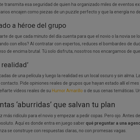
te transmita esa seguridad de quien ha organizado miles de eventos exi
orarios encajen como piezas de un puzzle perfecto y que la energía no
sado a héroe del grupo
rarte de que cada minuto del día cuenta para que el novio o la novia se l
dando con ellos? Al contratar con expertos, reduces el bombardeo de dud
 peso de encima brutal. Tú solo disfruta; nosotros nos encargamos de que
 realidad’
as de una película y luego la realidad es un local oscuro y sin alma. L
r contacto. Pide opiniones reales de grupos que hayan estado allí el mes
eñarte vídeos reales de su
Humor Amarillo
o de sus cenas temáticas. Un
ntas ‘aburridas’ que salvan tu plan
z más ridículo para el novio y empezar a pedir copas. Pero ojo. Antes de
bsoluto. Aquí es donde entra en juego saber
qué preguntar a una agen
ianza se construye con respuestas claras, no con promesas vagas.