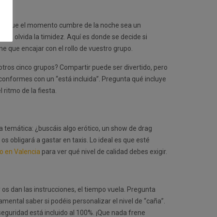
uerrás que el momento cumbre de la noche sea un
idas
, olvida la timidez. Aquí es donde se decide si
e que encajar con el rollo de vuestro grupo.
 otros cinco grupos? Compartir puede ser divertido, pero
te conformes con un “está incluida”. Pregunta qué incluye
ritmo de la fiesta.
la temática: ¿buscáis algo erótico, un show de drag
 obligará a gastar en taxis. Lo ideal es que esté
o en Valencia
para ver qué nivel de calidad debes exigir.
 os dan las instrucciones, el tiempo vuela. Pregunta
amental saber si podéis personalizar el nivel de “caña”.
seguridad está incluido al 100%. ¡Que nada frene