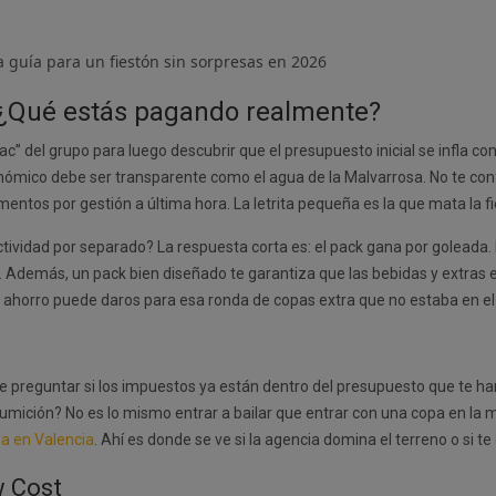
 ¿Qué estás pagando realmente?
ac” del grupo para luego descubrir que el presupuesto inicial se infla c
onómico debe ser transparente como el agua de la Malvarrosa. No te co
ementos por gestión a última hora. La letrita pequeña es la que mata la fi
actividad por separado? La respuesta corta es: el pack gana por golead
. Además, un pack bien diseñado te garantiza que las bebidas y extras e
ahorro puede daros para esa ronda de copas extra que no estaba en el pl
de preguntar si los impuestos ya están dentro del presupuesto que te han
sumición? No es lo mismo entrar a bailar que entrar con una copa en la m
a en Valencia
. Ahí es donde se ve si la agencia domina el terreno o si 
w Cost