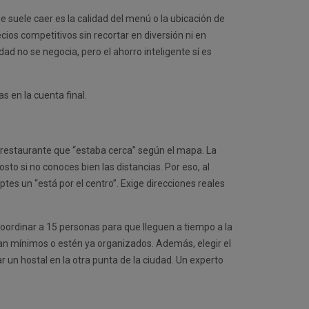
e suele caer es la calidad del menú o la ubicación de
cios competitivos sin recortar en diversión ni en
ad no se negocia, pero el ahorro inteligente sí es
s en la cuenta final.
n restaurante que “estaba cerca” según el mapa. La
to si no conoces bien las distancias. Por eso, al
ptes un “está por el centro”. Exige direcciones reales
oordinar a 15 personas para que lleguen a tiempo a la
ean mínimos o estén ya organizados. Además, elegir el
r un hostal en la otra punta de la ciudad. Un experto