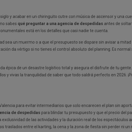
 siglo y acabar en un chiringuito cutre con música de ascensor y una c
i no sabes
qué preguntar a una agencia de despedidas
antes de soltar 
s monumentales está en los detalles que casi nadie te cuenta.
sea un muermo o a que el presupuesto se dispare sin avisar a mitad de 
ción da vértigo si no tienes el control absoluto del planning. Es normal
épica de un desastre logístico total y asegura el disfrute de tu gente.
allos y vivas la tranquilidad de saber que todo saldrá perfecto en 2026. 
alencia para evitar intermediarios que solo encarecen el plan sin aporta
gencia de despedidas
para blindar tu presupuesto y que el precio del p
exclusividad de las actividades y la duración real de los espectáculos a
os traslados entre el karting, la cena y la zona de fiesta sin perder ni un