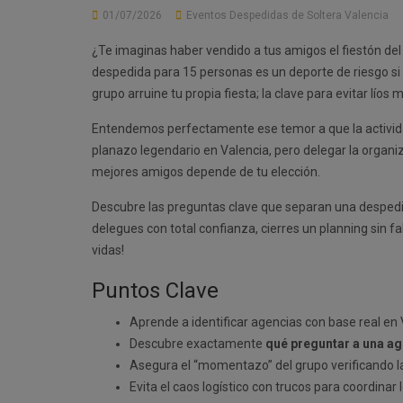
01/07/2026
Eventos Despedidas de Soltera Valencia
¿Te imaginas haber vendido a tus amigos el fiestón del
despedida para 15 personas es un deporte de riesgo s
grupo arruine tu propia fiesta; la clave para evitar lío
Entendemos perfectamente ese temor a que la actividad 
planazo legendario en Valencia, pero delegar la organiza
mejores amigos depende de tu elección.
Descubre las preguntas clave que separan una despedida 
delegues con total confianza, cierres un planning sin f
vidas!
Puntos Clave
Aprende a identificar agencias con base real en V
Descubre exactamente
qué preguntar a una a
Asegura el “momentazo” del grupo verificando la 
Evita el caos logístico con trucos para coordinar l