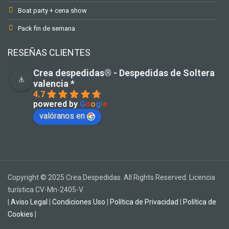
Boat party + cena show
Pack fin de semana
RESEÑAS CLIENTES
Crea despedidas®️ - Despedidas de Soltera
valencia *
4.7
powered by
G
o
o
g
l
e
valóranos en
Copyright © 2025 Crea Despedidas. All Rights Reserved. Licencia
turística CV-Mn-2405-V
|
Aviso Legal
|
Condiciones Uso
|
Política de Privacidad
|
Política de
Cookies
|