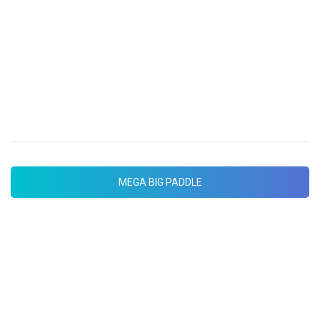
MEGA BIG PADDLE
Tabla gigante para grupo de 8/10
personas. Duración una hora.
MEGA BIG PADDLE
FIESTA EN BARCO VALENCIA
Descubre fiesta en barco de valencia por
excelencia con la mejor música y el