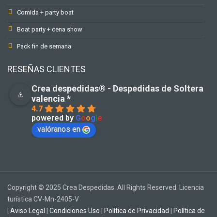
Comida + party boat
Boat party + cena show
Pack fin de semana
RESEÑAS CLIENTES
Crea despedidas®️ - Despedidas de Soltera
valencia *
4.7
powered by
G
o
o
g
l
e
valóranos en
Copyright © 2025 Crea Despedidas. All Rights Reserved. Licencia
turística CV-Mn-2405-V
|
Aviso Legal
|
Condiciones Uso
|
Política de Privacidad
|
Política de