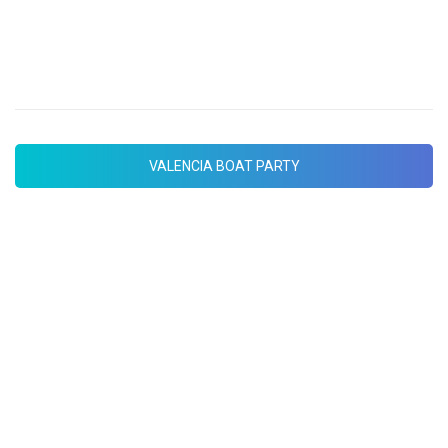
ambiente mas divertido en la ciudad del
Turia.
VALENCIA BOAT PARTY
BANANA BOAT
Ven a disfrutar de nuestra divertidísima
banana. Risas y emoción aseguradas.