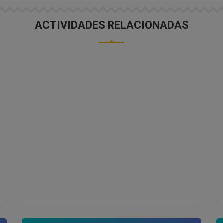
ACTIVIDADES RELACIONADAS
FIESTA EN BARCO VALENCIA
Descubre fiesta en barco de valencia por
excelencia con la mejor música y el ambiente mas
divertido en la ciudad del Turia.