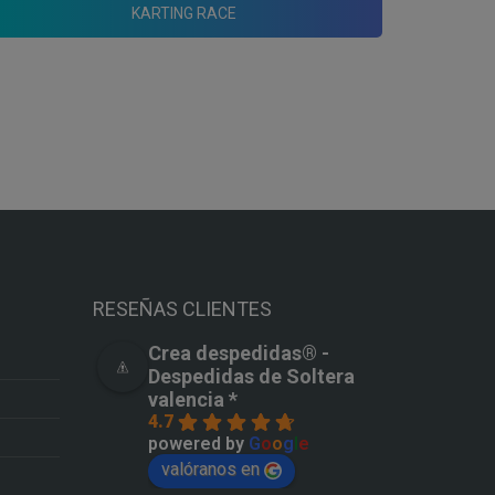
KARTING RACE
RESEÑAS CLIENTES
Crea despedidas®️ -
Despedidas de Soltera
valencia *
4.7
powered by
G
o
o
g
l
e
valóranos en