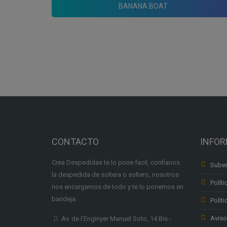
BANANA BOAT
CONTACTO
INFO
Crea Despedidas te lo pone facil, confianos
Suben
la despedida de soltera o soltero, nosotros
Políti
nos encargamos de todo y te lo ponemos en
bandeja.
Polít
Aviso
Av. de I'Enginyer Manuel Soto, 14 Bis -