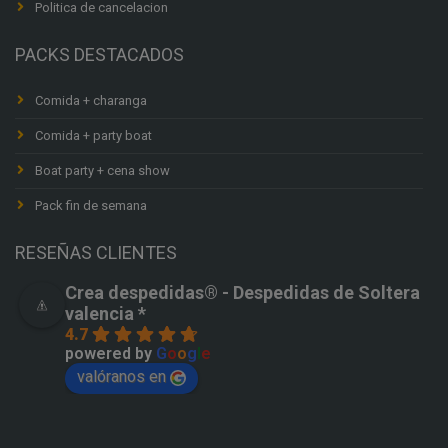
Politica de cancelacion
PACKS DESTACADOS
Comida + charanga
Comida + party boat
Boat party + cena show
Pack fin de semana
RESEÑAS CLIENTES
Crea despedidas®️ - Despedidas de Soltera
valencia *
4.7
powered by
G
o
o
g
l
e
valóranos en