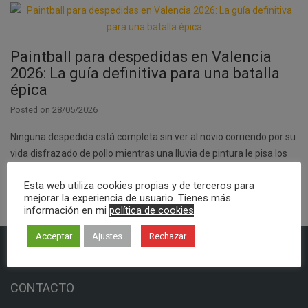
Paintball para despedidas en Valencia
2026: La guía definitiva para una batalla
épica
Posted on
28/05/2026
Ninguna despedida está completa sin ver al novio corriendo por su
vida disfrazado de pollo mientras una lluvia de pintura le pisa los
talones. El…
Esta web utiliza cookies propias y de terceros para
mejorar la experiencia de usuario. Tienes más
información en mi
política de cookies
Acceptar
Ajustes
Rechazar
CONTACTO