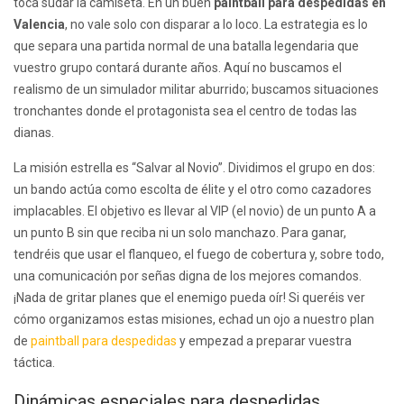
toca sudar la camiseta. En un buen
paintball para despedidas en
Valencia
, no vale solo con disparar a lo loco. La estrategia es lo
que separa una partida normal de una batalla legendaria que
vuestro grupo contará durante años. Aquí no buscamos el
realismo de un simulador militar aburrido; buscamos situaciones
tronchantes donde el protagonista sea el centro de todas las
dianas.
La misión estrella es “Salvar al Novio”. Dividimos el grupo en dos:
un bando actúa como escolta de élite y el otro como cazadores
implacables. El objetivo es llevar al VIP (el novio) de un punto A a
un punto B sin que reciba ni un solo manchazo. Para ganar,
tendréis que usar el flanqueo, el fuego de cobertura y, sobre todo,
una comunicación por señas digna de los mejores comandos.
¡Nada de gritar planes que el enemigo pueda oír! Si queréis ver
cómo organizamos estas misiones, echad un ojo a nuestro plan
de
paintball para despedidas
y empezad a preparar vuestra
táctica.
Dinámicas especiales para despedidas