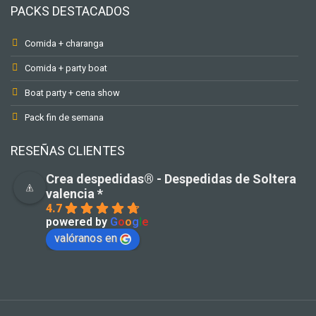
PACKS DESTACADOS
Comida + charanga
Comida + party boat
Boat party + cena show
Pack fin de semana
RESEÑAS CLIENTES
Crea despedidas®️ - Despedidas de Soltera
valencia *
4.7
powered by
G
o
o
g
l
e
valóranos en