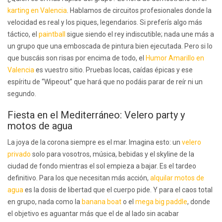
karting en Valencia
. Hablamos de circuitos profesionales donde la
velocidad es real y los piques, legendarios. Si preferís algo más
táctico, el
paintball
sigue siendo el rey indiscutible; nada une más a
un grupo que una emboscada de pintura bien ejecutada. Pero si lo
que buscáis son risas por encima de todo, el
Humor Amarillo en
Valencia
es vuestro sitio. Pruebas locas, caídas épicas y ese
espíritu de “Wipeout” que hará que no podáis parar de reír ni un
segundo.
Fiesta en el Mediterráneo: Velero party y
motos de agua
La joya de la corona siempre es el mar. Imagina esto: un
velero
privado
solo para vosotros, música, bebidas y el skyline de la
ciudad de fondo mientras el sol empieza a bajar. Es el tardeo
definitivo. Para los que necesitan más acción,
alquilar motos de
agua
es la dosis de libertad que el cuerpo pide. Y para el caos total
en grupo, nada como la
banana boat
o el
mega big paddle
, donde
el objetivo es aguantar más que el de al lado sin acabar