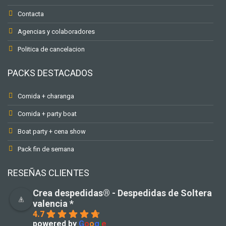
Contacta
Agencias y colaboradores
Politica de cancelacion
PACKS DESTACADOS
Comida + charanga
Comida + party boat
Boat party + cena show
Pack fin de semana
RESEÑAS CLIENTES
Crea despedidas®️ - Despedidas de Soltera
valencia *
4.7
powered by
G
o
o
g
l
e