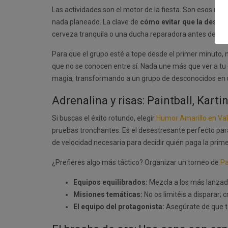
Las actividades son el motor de la fiesta. Son esos mo
nada planeado. La clave de
cómo evitar que la despe
cerveza tranquila o una ducha reparadora antes de la n
Para que el grupo esté a tope desde el primer minuto, 
que no se conocen entre sí. Nada une más que ver a tu 
magia, transformando a un grupo de desconocidos en un
Adrenalina y risas: Paintball, Kart
Si buscas el éxito rotundo, elegir
Humor Amarillo en Va
pruebas tronchantes. Es el desestresante perfecto para 
de velocidad necesaria para decidir quién paga la prime
¿Prefieres algo más táctico? Organizar un torneo de
Pa
Equipos equilibrados:
Mezcla a los más lanzad
Misiones temáticas:
No os limitéis a disparar; c
El equipo del protagonista:
Asegúrate de que ten