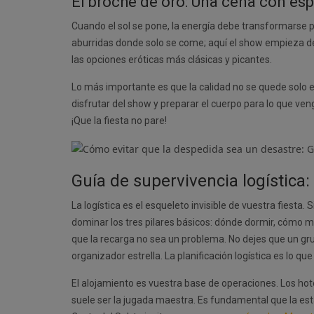
El broche de oro: Una cena con es
Cuando el sol se pone, la energía debe transformarse
aburridas donde solo se come; aquí el show empieza des
las opciones eróticas más clásicas y picantes.
Lo más importante es que la calidad no se quede solo e
disfrutar del show y preparar el cuerpo para lo que ve
¡Que la fiesta no pare!
Guía de supervivencia logística
La logística es el esqueleto invisible de vuestra fiesta.
dominar los tres pilares básicos: dónde dormir, cómo mo
que la recarga no sea un problema. No dejes que un gr
organizador estrella. La planificación logística es lo 
El alojamiento es vuestra base de operaciones. Los hote
suele ser la jugada maestra. Es fundamental que la est