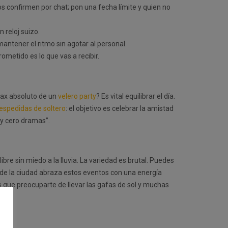
 confirmen por chat; pon una fecha límite y quien no
 reloj suizo.
ntener el ritmo sin agotar al personal.
rometido es lo que vas a recibir.
elax absoluto de un
velero party
? Es vital equilibrar el día.
espedidas de soltero
: el objetivo es celebrar la amistad
 y cero dramas”.
 libre sin miedo a la lluvia. La variedad es brutal. Puedes
a de la ciudad abraza estos eventos con una energía
s que preocuparte de llevar las gafas de sol y muchas