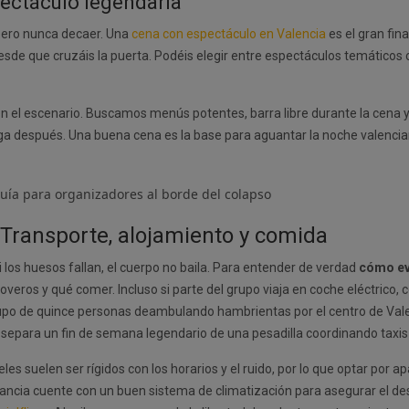
pectáculo legendaria
 pero nunca decaer. Una
cena con espectáculo en Valencia
es el gran fin
de que cruzáis la puerta. Podéis elegir entre espectáculos temáticos c
n el escenario. Buscamos menús potentes, barra libre durante la cena y
nga después. Una buena cena es la base para aguantar la noche valencia
: Transporte, alojamiento y comida
 Si los huesos fallan, el cuerpo no baila. Para entender de verdad
cómo ev
veros y qué comer. Incluso si parte del grupo viaja en coche eléctrico,
upo de quince personas deambulando hambrientas por el centro de Valen
que separa un fin de semana legendario de una pesadilla coordinando tax
les suelen ser rígidos con los horarios y el ruido, por lo que optar por
ancia cuente con un buen sistema de climatización para asegurar el desca