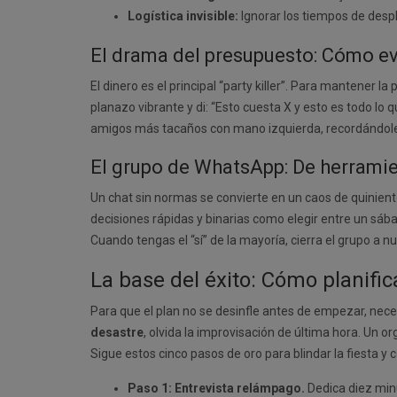
Logística invisible:
Ignorar los tiempos de despl
El drama del presupuesto: Cómo ev
El dinero es el principal “party killer”. Para mantener
planazo vibrante y di: “Esto cuesta X y esto es todo lo 
amigos más tacaños con mano izquierda, recordándole
El grupo de WhatsApp: De herramien
Un chat sin normas se convierte en un caos de quinient
decisiones rápidas y binarias como elegir entre un sába
Cuando tengas el “sí” de la mayoría, cierra el grupo a
La base del éxito: Cómo planific
Para que el plan no se desinfle antes de empezar, nece
desastre
, olvida la improvisación de última hora. Un o
Sigue estos cinco pasos de oro para blindar la fiesta y c
Paso 1: Entrevista relámpago.
Dedica diez minu