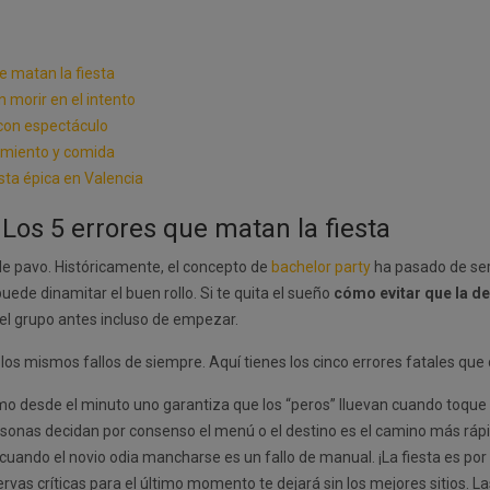
e matan la fiesta
n morir en el intento
a con espectáculo
jamiento y comida
sta épica en Valencia
 Los 5 errores que matan la fiesta
de pavo. Históricamente, el concepto de
bachelor party
ha pasado de ser
uede dinamitar el buen rollo. Si te quita el sueño
cómo evitar que la d
del grupo antes incluso de empezar.
 los mismos fallos de siempre. Aquí tienes los cinco errores fatales que
mo desde el minuto uno garantiza que los “peros” lluevan cuando toque
rsonas decidan por consenso el menú o el destino es el camino más ráp
cuando el novio odia mancharse es un fallo de manual. ¡La fiesta es por 
ervas críticas para el último momento te dejará sin los mejores sitios. 