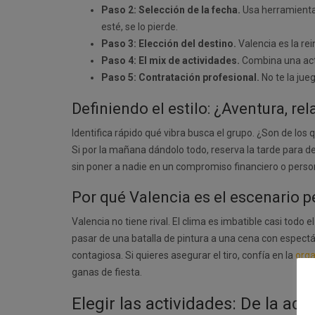
Paso 2: Selección de la fecha.
Usa herramientas
esté, se lo pierde.
Paso 3: Elección del destino.
Valencia es la rei
Paso 4: El mix de actividades.
Combina una acti
Paso 5: Contratación profesional.
No te la jueg
Definiendo el estilo: ¿Aventura, rela
Identifica rápido qué vibra busca el grupo. ¿Son de los 
Si por la mañana dándolo todo, reserva la tarde para 
sin poner a nadie en un compromiso financiero o persona
Por qué Valencia es el escenario p
Valencia no tiene rival. El clima es imbatible casi todo 
pasar de una batalla de pintura a una cena con espectá
contagiosa. Si quieres asegurar el tiro, confía en la
orga
ganas de fiesta.
Elegir las actividades: De la ad