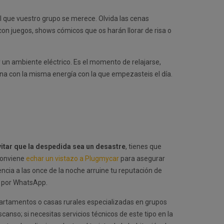
al que vuestro grupo se merece. Olvida las cenas
on juegos, shows cómicos que os harán llorar de risa o
 un ambiente eléctrico. Es el momento de relajarse,
na con la misma energía con la que empezasteis el día.
itar que la despedida sea un desastre
, tienes que
 conviene
echar un vistazo a Plugmycar
para asegurar
cia a las once de la noche arruine tu reputación de
is por WhatsApp.
 apartamentos o casas rurales especializadas en grupos
nso; si necesitas servicios técnicos de este tipo en la