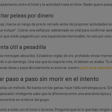
azamiento entre el hotel y la actividad mata el ritmo. Nadie quiere pas
itar peleas por dinero
 la paz, marca un rango de precio cerrado antes de proponer actividades 
que incluye”. Cobrar una señal por adelantado es vital para confirmar asis
s que están pagando por una experiencia memorable, no solo por una 
ta útil a pesadilla
os mensajes absurdos. Establece reglas de oro: prohibido enviar memes 
do o un domingo. Una vez que la mayoría vote, el debate se acaba. Tu mis
 nuevas ideas y pasa directamente a reservar vuestro
pack cena espectác
ar paso a paso sin morir en el intento
sitas un método. No basta con las ganas; hace falta estrategia pura. Si
rganizador inteligente sabe que la diferencia entre una anécdota épica y 
onvertirte en el héroe del grupo:
tos a solas con el novio o la novia. Pregunta qué es lo que bajo ningún c