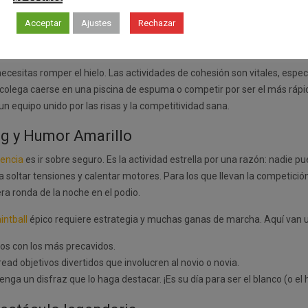
mentos que vuestro grupo recordará entre risas durante años. Pero cuida
Acceptar
Ajustes
Rechazar
dida sea un desastre
reside en el equilibrio. No pretendas encadenar c
oche. El ritmo debe ser ascendente, guardando siempre un as bajo la ma
necesitas romper el hielo. Las actividades de cohesión son vitales, esp
colega caerse en una piscina de espuma o competir por ser el más rápido
 equipo unido por las risas y la competitividad sana.
ing y Humor Amarillo
lencia
es ir sobre seguro. Es la actividad estrella por una razón: nadie
soltar tensiones y calentar motores. Para los que llevan la competición
ra ronda de la noche en el podio.
intball
épico requiere estrategia y muchas ganas de marcha. Aquí van u
os con los más precavidos.
read objetivos divertidos que involucren al novio o novia.
ga un disfraz que lo haga destacar. ¡Es su día para ser el blanco (o el 