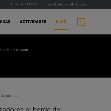
+34 644 687 001
info@creadespedidas.com
DIDAS
ACTIVIDADES
BLOG
 borde del colapso
zadores al borde del