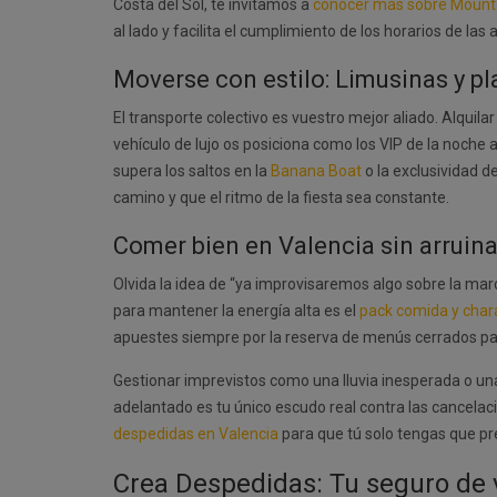
Costa del Sol, te invitamos a
conocer más sobre Mount
al lado y facilita el cumplimiento de los horarios de las 
Moverse con estilo: Limusinas y p
El transporte colectivo es vuestro mejor aliado. Alquila
vehículo de lujo os posiciona como los VIP de la noche 
supera los saltos en la
Banana Boat
o la exclusividad d
camino y que el ritmo de la fiesta sea constante.
Comer bien en Valencia sin arruin
Olvida la idea de “ya improvisaremos algo sobre la ma
para mantener la energía alta es el
pack comida y cha
apuestes siempre por la reserva de menús cerrados para 
Gestionar imprevistos como una lluvia inesperada o una
adelantado es tu único escudo real contra las cancelaci
despedidas en Valencia
para que tú solo tengas que pr
Crea Despedidas: Tu seguro de v