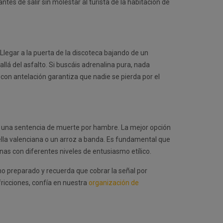
ntes de salir sin molestar al turista de la habitación de
 Llegar a la puerta de la discoteca bajando de un
llá del asfalto. Si buscáis adrenalina pura, nada
 con antelación garantiza que nadie se pierda por el
es una sentencia de muerte por hambre. La mejor opción
aella valenciana o un arroz a banda. Es fundamental que
nas con diferentes niveles de entusiasmo etílico.
ho preparado y recuerda que cobrar la señal por
fricciones, confía en nuestra
organización de