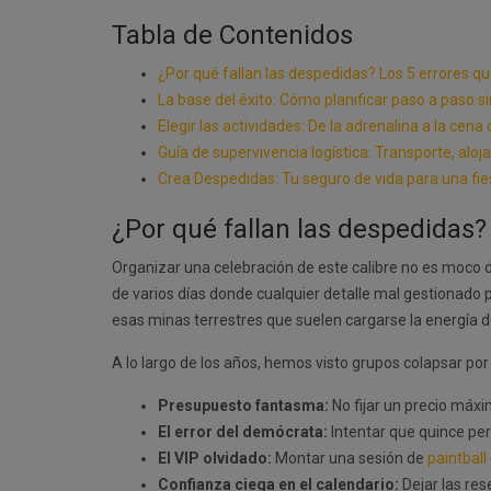
Tabla de Contenidos
¿Por qué fallan las despedidas? Los 5 errores qu
La base del éxito: Cómo planificar paso a paso si
Elegir las actividades: De la adrenalina a la cen
Guía de supervivencia logística: Transporte, alo
Crea Despedidas: Tu seguro de vida para una fie
¿Por qué fallan las despedidas?
Organizar una celebración de este calibre no es moco 
de varios días donde cualquier detalle mal gestionado p
esas minas terrestres que suelen cargarse la energía 
A lo largo de los años, hemos visto grupos colapsar por
Presupuesto fantasma:
No fijar un precio máxi
El error del demócrata:
Intentar que quince pe
El VIP olvidado:
Montar una sesión de
paintball
Confianza ciega en el calendario:
Dejar las res