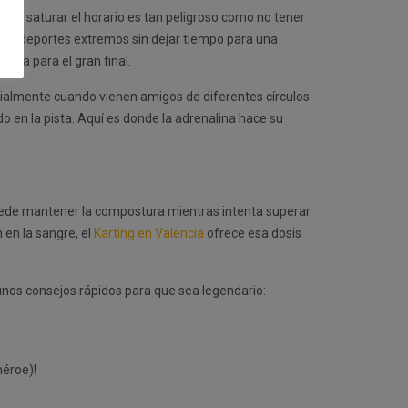
do: saturar el horario es tan peligroso como no tener
inco deportes extremos sin dejar tiempo para una
nga para el gran final.
ecialmente cuando vienen amigos de diferentes círculos
 en la pista. Aquí es donde la adrenalina hace su
 puede mantener la compostura mientras intenta superar
 en la sangre, el
Karting en Valencia
ofrece esa dosis
nos consejos rápidos para que sea legendario:
héroe)!