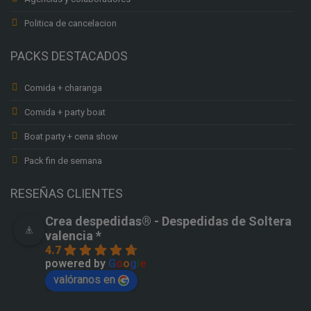
Politica de cancelacion
PACKS DESTACADOS
Comida + charanga
Comida + party boat
Boat party + cena show
Pack fin de semana
RESEÑAS CLIENTES
Crea despedidas®️ - Despedidas de Soltera
valencia *
4.7
powered by
G
o
o
g
l
e
valóranos en