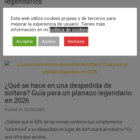
legendarios
Posted on
13/05/2026
Esta web utiliza cookies propias y de terceros para
¿Te ha tocado organizar la juerga del siglo y ya estás sudando frío
mejorar la experiencia de usuario. Tienes más
información en mi
política de cookies
solo de pensar en el caos del grupo de WhatsApp? Sabemos que
el miedo a que el…
Acceptar
Ajustes
Rechazar
¿Qué se hace en una despedida de
soltera? Guía para un planazo legendario
en 2026
Posted on
12/05/2026
¿Sabías que el 40% de las novias confiesa que simplemente
“sobrevivió” a su despedida en lugar de disfrutarla al máximo? Es
una cifra que asusta,…