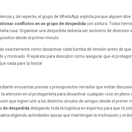
lencia y, de repente, el grupo de WhatsApp explota porque alguien dice 
tionar conflictos en un grupo de despedida
con soltura. Todos hemos
ña rusa. Organizar una despedida debería ser sinónimo de diversión a
positivo desde el primer minuto.
rás exactamente cómo desactivar cada bomba de tensión antes de que 
do y motivado. Prepárate para descubrir cómo asegurar que el protagonis
ue nada pare la fiesta!
ediante encuestas previas y presupuestos cerrados que evitan discusio
 la atención en el protagonista para desactivar cualquier roce en pleno d
ción que logren unir a los distintos círculos de amigos desde el primer 
po de despedida
delegando toda la logística en expertos para que tú sol
alina eligiendo actividades épicas que mantengan la motivación y el án