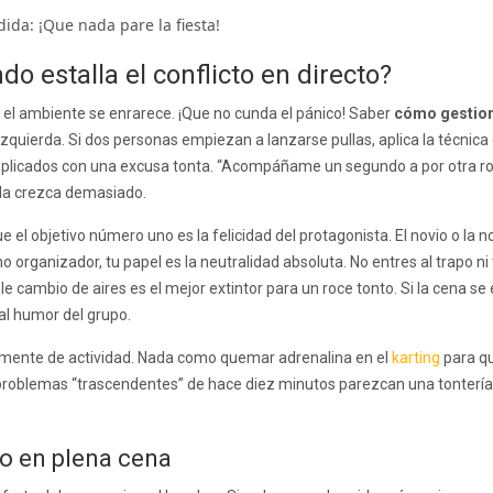
o estalla el conflicto en directo?
, el ambiente se enrarece. ¡Que no cunda el pánico! Saber
cómo gestion
quierda. Si dos personas empiezan a lanzarse pullas, aplica la técnica
implicados con una excusa tonta. “Acompáñame un segundo a por otra ro
ola crezca demasiado.
el objetivo número uno es la felicidad del protagonista. El novio o la n
rganizador, tu papel es la neutralidad absoluta. No entres al trapo n
le cambio de aires es el mejor extintor para un roce tonto. Si la cena se
al humor del grupo.
calmente de actividad. Nada como quemar adrenalina en el
karting
para qu
 problemas “trascendentes” de hace diez minutos parezcan una tontería. 
o en plena cena