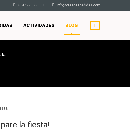
+34 644 687 001
info@creadespedidas.com
DIDAS
ACTIVIDADES
BLOG
sta!
are la fiesta!