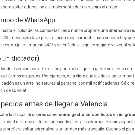
g
para soltar adrenalina o simplemente dar un respiro al grupo.
o grupo de WhatsApp
 y hasta el color de las camisetas, pero nunca propone una alternativa rea
ra 200 mensajes clave pero resucita mágicamente justo cuando hay que e
del resto. Quiere marcha 24/7 y se enfada si alguien sugiere volver al hot
o un dictador)
dor de diversión pura. Tu misión principal es que la gente se sienta cómod
muchísimos disgustos. Por ejemplo, deja claro que las decisiones impo
cación es un arte; no satures al personal con mil notificaciones. Sé di
tón de su vida!
pedida antes de llegar a Valencia
lte la chispa. Si quieres saber
cómo gestionar conflictos en un gru
 ciudad del Turia es tu mejor escudo contra los dramas. Empieza por la
 si prefiere soltar adrenalina o un tardeo más tranquilo. Cuando el plan 