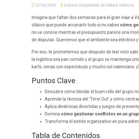
02/06/2026
Eventos Despedidas de Soltera Valencia
Imagina que faltan dos semanas para el gran viaje a Va
clásico que puede arruinarlo todo si no sabes
cómo ges
no se conoce mientras el presupuesto parece una monta
de disputas. Queremos que el ambiente sea eléctrico y 
Por eso, te prometemos que después de leer esto sab
la logística sea pan comido y el grupo se mantenga uni
karts, cenas con espectáculo y mucho sol valenciano. ¡Q
Puntos Clave
Descubre cómo blindar el buen rollo del grupo m
Aprende la técnica del ‘Time Out’ y cómo centrar
Aplica dinámicas divertidas y juegos de presenta
Domina
cómo gestionar conflictos en un gru
Transforma el estrés organizativo en pura adren
Tabla de Contenidos