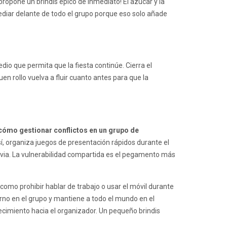
propone un brindis épico de inmediato! El azúcar y la
mediar delante de todo el grupo porque eso solo añade
io que permita que la fiesta continúe. Cierra el
en rollo vuelva a fluir cuanto antes para que la
cómo gestionar conflictos en un grupo de
sí, organiza juegos de presentación rápidos durante el
ovia. La vulnerabilidad compartida es el pegamento más
como prohibir hablar de trabajo o usar el móvil durante
erno en el grupo y mantiene a todo el mundo en el
cimiento hacia el organizador. Un pequeño brindis