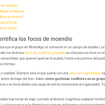
 de incendio
llegar a Valencia
licto en directo?
odo el finde
a sin estrés
ntifica los focos de incendio
ta que el grupo de WhatsApp se convierte en un campo de batalla. Los r
nder los diversos
tipos de conflictos grupales
es vital para no morir en e
universidad, que quieren quemar la ciudad, frente a los primos del pueb
na a tiempo.
 y realidad. Siempre está el que sueña con una
cena con espectáculo
sa
antes de bajar del tren. Saber
cómo gestionar conflictos en un grup
ovio o la novia añade una carga de estrés innecesaria al organizador. T
lado tras horas de viaje, sumado al alcohol, magnifica cualquier tonterí
. La clave para que la diversión no pare es anticiparse a estos momento