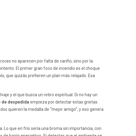
oces no aparecen por falta de cariño, sino por la
l intento. El primer gran foco de incendio es el choque
lo, que quizás prefieren un plan más relajado. Esa
lvaje y el que busca un retiro espiritual. Si no hay un
o de despedida
empieza por detectar estas grietas.
odos quieren la medalla de “mejor amigo”, y eso genera
a. Lo que en frío sería una broma sin importancia, con
s de bajón energético. Si detectas que el ambiente se