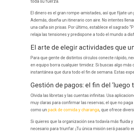
toda su fuerza.
El dinero es el gran rompe-amistades, así que fíjate u
Además, diseña un itinerario con aire. No intentes lle
una caña sin prisas. Por último, establece el sagrado “
relaja las tensiones y predispone a todo el mundo a disf
El arte de elegir actividades que u
Para que gente de distintos círculos conecte rápido, n
en equipo borra cualquier timidez. Si buscas algo más 
instantánea que dura todo el fin de semana. Estas exp
Gestión de pagos: el fin del ‘luego t
Olvida las libretas y las cuentas infinitas. Usa aplica
muy claras para confirmar las reservas; el que no paga
como un
pack de comida y charanga
, que ofrece diver
Si quieres que la organización sea todavía más fluida y
necesario para triunfar. ¡Tu única misión será pasarlo 