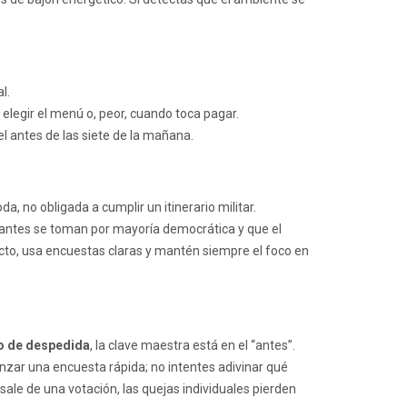
l.
legir el menú o, peor, cuando toca pagar.
el antes de las siete de la mañana.
a, no obligada a cumplir un itinerario militar.
rtantes se toman por mayoría democrática y que el
recto, usa encuestas claras y mantén siempre el foco en
po de despedida
, la clave maestra está en el “antes”.
nzar una encuesta rápida; no intentes adivinar qué
sale de una votación, las quejas individuales pierden