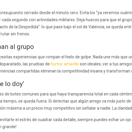
n presupuesto cerrado desde el minuto cero. Evita los “ya veremos cuán
nar cada segundo con actividades militares. Deja huecos para que el gru
Pacto de la Despedida”: lo que pase bajo el sol de Valencia, se queda e
rutar sin frenos.
nan al grupo
ecesitas experiencias que rompan el hielo de golpe. Nada une más que u
disparatado, las pruebas de
humor amarillo
son ideales; ver a tus amigo
eriencias compartidas eliminan la competitividad insana y transforman
e lo doy’
ciones de botes comunes para que haya transparencia total en cada céntim
 a tiempo, se queda fuera. Si detectas que algún amigo va más justo de 
sión máxima a un precio muy competitivo sin señalar a nadie. La claridad 
 evitarte el estrés de cuadrar cada detalle, siempre puedes echar un ojo
en grande!