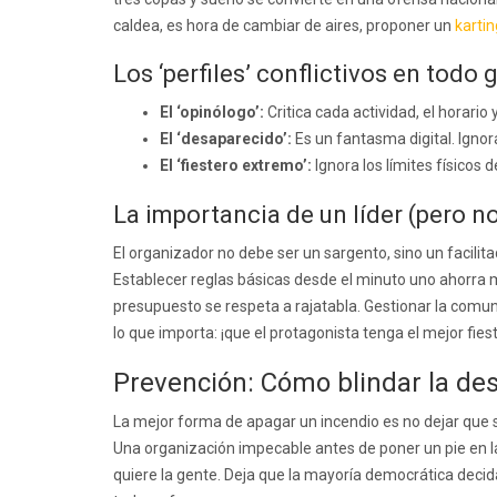
caldea, es hora de cambiar de aires, proponer un
kartin
Los ‘perfiles’ conflictivos en tod
El ‘opinólogo’:
Critica cada actividad, el horario
El ‘desaparecido’:
Es un fantasma digital. Igno
El ‘fiestero extremo’:
Ignora los límites físicos 
La importancia de un líder (pero n
El organizador no debe ser un sargento, sino un facilita
Establecer reglas básicas desde el minuto uno ahorra 
presupuesto se respeta a rajatabla. Gestionar la comuni
lo que importa: ¡que el protagonista tenga el mejor fies
Prevención: Cómo blindar la des
La mejor forma de apagar un incendio es no dejar que sa
Una organización impecable antes de poner un pie en la
quiere la gente. Deja que la mayoría democrática decida