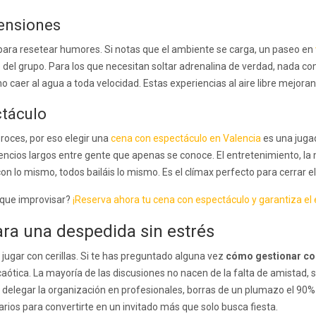
tensiones
 para resetear humores. Si notas que el ambiente se carga, un paseo en
o del grupo. Para los que necesitan soltar adrenalina de verdad, nada c
 caer al agua a toda velocidad. Estas experiencias al aire libre mejora
ctáculo
roces, por eso elegir una
cena con espectáculo en Valencia
es una jugad
encios largos entre gente que apenas se conoce. El entretenimiento, la
n lo mismo, todos bailáis lo mismo. Es el clímax perfecto para cerrar el
 que improvisar?
¡Reserva ahora tu cena con espectáculo y garantiza el é
ara una despedida sin estrés
 jugar con cerillas. Si te has preguntado alguna vez
cómo gestionar con
ca caótica. La mayoría de las discusiones no nacen de la falta de amistad
 delegar la organización en profesionales, borras de un plumazo el 90% 
arios para convertirte en un invitado más que solo busca fiesta.