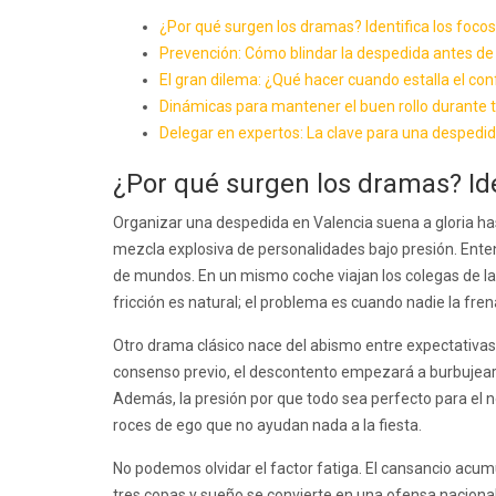
¿Por qué surgen los dramas? Identifica los focos
Prevención: Cómo blindar la despedida antes de 
El gran dilema: ¿Qué hacer cuando estalla el conf
Dinámicas para mantener el buen rollo durante t
Delegar en expertos: La clave para una despedid
¿Por qué surgen los dramas? Ide
Organizar una despedida en Valencia suena a gloria has
mezcla explosiva de personalidades bajo presión. Ente
de mundos. En un mismo coche viajan los colegas de la 
fricción es natural; el problema es cuando nadie la fre
Otro drama clásico nace del abismo entre expectativas
consenso previo, el descontento empezará a burbujear 
Además, la presión por que todo sea perfecto para el n
roces de ego que no ayudan nada a la fiesta.
No podemos olvidar el factor fatiga. El cansancio acumu
tres copas y sueño se convierte en una ofensa nacional