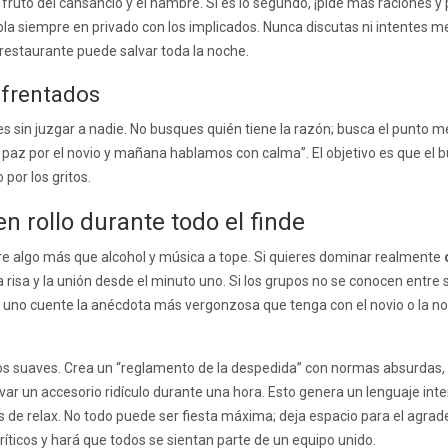
 fruto del cansancio y el hambre. Si es lo segundo, ¡pide más raciones y 
habla siempre en privado con los implicados. Nunca discutas ni intentes 
 restaurante puede salvar toda la noche.
nfrentados
 sin juzgar a nadie. No busques quién tiene la razón; busca el punto med
 paz por el novio y mañana hablamos con calma”. El objetivo es que el bu
por los gritos.
 rollo durante todo el finde
re algo más que alcohol y música a tope. Si quieres dominar realmente
 risa y la unión desde el minuto uno. Si los grupos no se conocen entre 
a uno cuente la anécdota más vergonzosa que tenga con el novio o la n
igos suaves. Crea un “reglamento de la despedida” con normas absurdas, 
var un accesorio ridículo durante una hora. Esto genera un lenguaje int
de relax. No todo puede ser fiesta máxima; deja espacio para el agrade
íticos y hará que todos se sientan parte de un equipo unido.