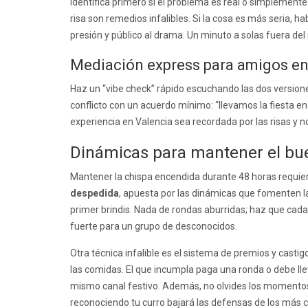
Identifica primero si el problema es real o simplemente
risa son remedios infalibles. Si la cosa es más seria, 
presión y público al drama. Un minuto a solas fuera del
Mediación express para amigos e
Haz un “vibe check” rápido escuchando las dos versiones
conflicto con un acuerdo mínimo: “llevamos la fiesta en
experiencia en Valencia sea recordada por las risas y no 
Dinámicas para mantener el buen
Mantener la chispa encendida durante 48 horas requie
despedida
, apuesta por las dinámicas que fomenten la
primer brindis. Nada de rondas aburridas; haz que cad
fuerte para un grupo de desconocidos.
Otra técnica infalible es el sistema de premios y cast
las comidas. El que incumpla paga una ronda o debe lle
mismo canal festivo. Además, no olvides los momentos 
reconociendo tu curro bajará las defensas de los más cr