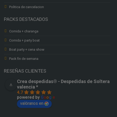
Politica de cancelacion
PACKS DESTACADOS
Comida + charanga
Comida + party boat
Boat party + cena show
Pack fin de semana
RESEÑAS CLIENTES
Crea despedidas®️ - Despedidas de Soltera
valencia *
4.7
powered by
G
o
o
g
l
e
valóranos en