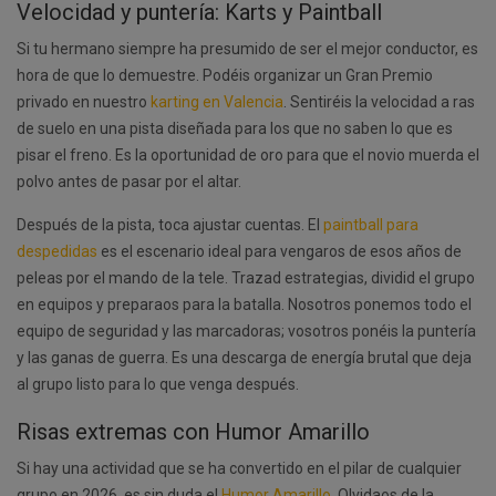
Velocidad y puntería: Karts y Paintball
Si tu hermano siempre ha presumido de ser el mejor conductor, es
hora de que lo demuestre. Podéis organizar un Gran Premio
privado en nuestro
karting en Valencia
. Sentiréis la velocidad a ras
de suelo en una pista diseñada para los que no saben lo que es
pisar el freno. Es la oportunidad de oro para que el novio muerda el
polvo antes de pasar por el altar.
Después de la pista, toca ajustar cuentas. El
paintball para
despedidas
es el escenario ideal para vengaros de esos años de
peleas por el mando de la tele. Trazad estrategias, dividid el grupo
en equipos y preparaos para la batalla. Nosotros ponemos todo el
equipo de seguridad y las marcadoras; vosotros ponéis la puntería
y las ganas de guerra. Es una descarga de energía brutal que deja
al grupo listo para lo que venga después.
Risas extremas con Humor Amarillo
Si hay una actividad que se ha convertido en el pilar de cualquier
grupo en 2026, es sin duda el
Humor Amarillo
. Olvidaos de la