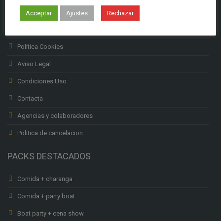
Subenciones Labora
Acceptar
Ajustes
Rechazar
Política privacidad
Política Cookies
Aviso Legal
Condiciones Uso
Contacta
Agencias y colaboradores
Politica de cancelacion
PACKS DESTACADOS
Comida + charanga
Comida + party boat
Boat party + cena show