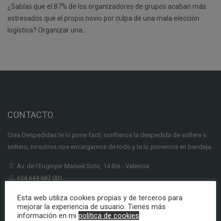
¿Sabías que el 87% de los organizadores de grupos acaban más
estresados que el propio novio por culpa de una mala elección
logística? Organizar una…
CONTACTO
Crea Despedidas te lo pone facil, confianos la despedida de soltera o
soltero, nosotros nos encargamos de todo y te lo ponemos en bandeja.
Av. de I'Enginyer Manuel Soto, 14 Bis - Valencia
+34 644 687 001
info@creadespedidas.com
Esta web utiliza cookies propias y de terceros para
mejorar la experiencia de usuario. Tienes más
INFORMACION
información en mi
política de cookies