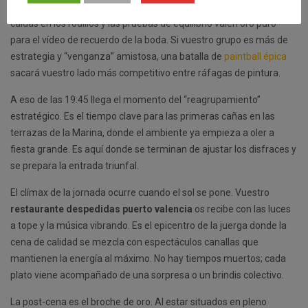
humor amarillo
es el rey absoluto de las tardes en Valencia. Esas
caídas en los rodillos y las pruebas de equilibrio valen oro puro
para el vídeo de recuerdo de la boda. Si vuestro grupo es más de
estrategia y “venganza” amistosa, una batalla de
paintball épica
sacará vuestro lado más competitivo entre ráfagas de pintura.
A eso de las 19:45 llega el momento del “reagrupamiento”
estratégico. Es el tiempo clave para las primeras cañas en las
terrazas de la Marina, donde el ambiente ya empieza a oler a
fiesta grande. Es aquí donde se terminan de ajustar los disfraces y
se prepara la entrada triunfal.
El clímax de la jornada ocurre cuando el sol se pone. Vuestro
restaurante despedidas puerto valencia
os recibe con las luces
a tope y la música vibrando. Es el epicentro de la juerga donde la
cena de calidad se mezcla con espectáculos canallas que
mantienen la energía al máximo. No hay tiempos muertos; cada
plato viene acompañado de una sorpresa o un brindis colectivo.
La post-cena es el broche de oro. Al estar situados en pleno