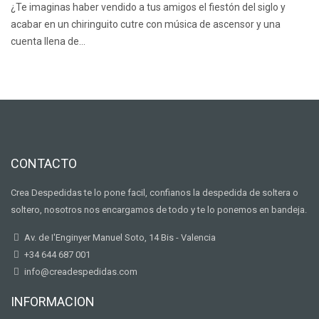
¿Te imaginas haber vendido a tus amigos el fiestón del siglo y
acabar en un chiringuito cutre con música de ascensor y una
cuenta llena de…
CONTACTO
Crea Despedidas te lo pone facil, confianos la despedida de soltera o
soltero, nosotros nos encargamos de todo y te lo ponemos en bandeja.
Av. de I'Enginyer Manuel Soto, 14 Bis - Valencia
+34 644 687 001
info@creadespedidas.com
INFORMACION