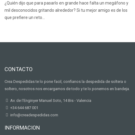
¿Quién dijo que para pasarlo en grande hace falta un megáfono y
mil desconocidos gritando alrededor? Si tu mejor amigo es de los
que prefiere un reto…
CONTACTO
Crea Despedidas te lo pone facil, confianos la despedida de soltera o
soltero, nosotros nos encargamos de todo y te lo ponemos en bandeja.
Av. de I'Enginyer Manuel Soto, 14 Bis - Valencia
+34 644 687 001
info@creadespedidas.com
INFORMACION