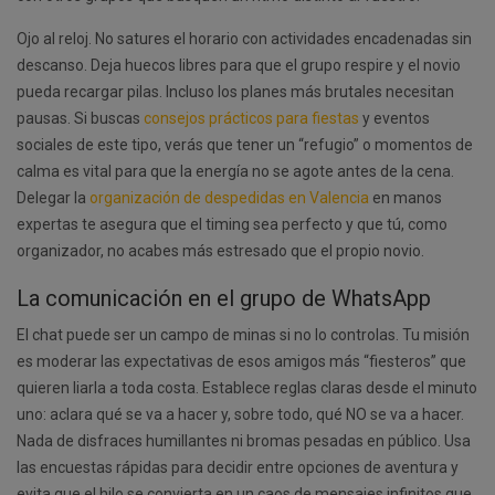
Ojo al reloj. No satures el horario con actividades encadenadas sin
descanso. Deja huecos libres para que el grupo respire y el novio
pueda recargar pilas. Incluso los planes más brutales necesitan
pausas. Si buscas
consejos prácticos para fiestas
y eventos
sociales de este tipo, verás que tener un “refugio” o momentos de
calma es vital para que la energía no se agote antes de la cena.
Delegar la
organización de despedidas en Valencia
en manos
expertas te asegura que el timing sea perfecto y que tú, como
organizador, no acabes más estresado que el propio novio.
La comunicación en el grupo de WhatsApp
El chat puede ser un campo de minas si no lo controlas. Tu misión
es moderar las expectativas de esos amigos más “fiesteros” que
quieren liarla a toda costa. Establece reglas claras desde el minuto
uno: aclara qué se va a hacer y, sobre todo, qué NO se va a hacer.
Nada de disfraces humillantes ni bromas pesadas en público. Usa
las encuestas rápidas para decidir entre opciones de aventura y
evita que el hilo se convierta en un caos de mensajes infinitos que