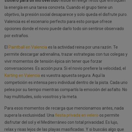
soltero para un introvertido
reside en elegir retos que enfoquen
la energía en una tarea concreta. Cuando el grupo tiene un
objetivo, la presión social desaparece y solo queda el disfrute puro.
Valencia es el escenario perfecto para esto porque ofrece
opciones donde el novio puede darlo todo sin sentirse observado
por extraños.
El
Paintball en Valencia
es la actividad reina por una razón. Te
permite descargar adrenalina, trazar estrategias con tus colegas y
vivir momentos de tensión épica sin tener que forzar
conversaciones. Es acción pura. Si el novio prefiere la velocidad, el
Karting en Valencia
es vuestra apuesta segura. Aquí la
competición es intensa pero individual dentro de la pista. Cada uno
pelea por su tiempo mientras compartís la emoción del asfalto. No
hay multitudes, solo vosotros y la meta.
Para esos momentos de recarga que mencionamos antes, nada
supera la exclusividad. Una
fiesta privada en velero
os permite
disfrutar del sol y el Mediterráneo con total privacidad. Es lujo,
relax y risas lejos de las playas masificadas. Y si buscáis algo que