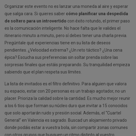
Organizar este evento no es lanzar una moneda al aire y esperar
que salga cara. Si quieres saber
cómo planificar una despedida
de soltero para un introvertido
con éxito rotundo, el primer paso
es la comunicación inteligente. No hace falta que le valides el
itinerario minuto a minuto, pero sí debes tener una charla previa.
Pregúntale qué experiencias tiene en su lista de deseos
pendientes. ¿Velocidad extrema? ¿Un reto táctico? ¿Una cena
épica? Escucha sus preferencias sin soltar prenda sobre las
sorpresas finales que estáis preparando. Su tranquilidad empieza
sabiendo que el plan respeta sus límites.
La lista de invitados es el filtro definitivo. Para alguien que valora
su espacio, estar con 20 personas es un trabajo agotador, no un
placer. Prioriza la calidad sobre la cantidad. Es mucho mejor reunir
a los 6 tíos que forman su núcleo duro que invitar a 15 conocidos
que solo aportarán ruido y presión social. Además, el “Cuartel
General” en Valencia es sagrado. Buscad un alojamiento privado
donde podáis estar a vuestra bola, sin compartir zonas comunes
con otros grupos que busquen un ritmo distinto al vuestro.