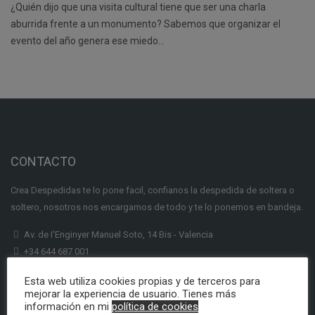
¿Quién dijo que una visita cultural tiene que ser una charla
aburrida frente a un monumento? Sabemos que organizar el
evento del año genera ese miedo…
CONTACTO
Crea Despedidas te lo pone facil, confianos la despedida de soltera o
soltero, nosotros nos encargamos de todo y te lo ponemos en bandeja.
Av. de I'Enginyer Manuel Soto, 14 Bis - Valencia
+34 644 687 001
info@creadespedidas.com
Esta web utiliza cookies propias y de terceros para
mejorar la experiencia de usuario. Tienes más
INFORMACION
información en mi
política de cookies