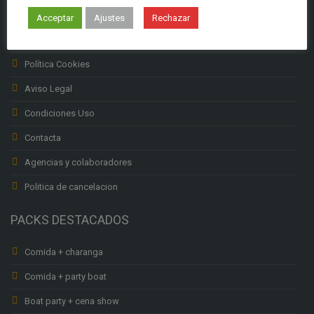
Subenciones Labora
Acceptar
Ajustes
Rechazar
Política privacidad
Política Cookies
Aviso Legal
Condiciones Uso
Contacta
Agencias y colaboradores
Politica de cancelacion
PACKS DESTACADOS
Comida + charanga
Comida + party boat
Boat party + cena show