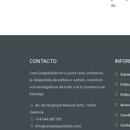
de…
CONTACTO
INFO
Crea Despedidas te lo pone facil, confianos
Suben
la despedida de soltera o soltero, nosotros
Políti
nos encargamos de todo y te lo ponemos en
bandeja.
Polít
Aviso
Av. de I'Enginyer Manuel Soto, 14 Bis -
Valencia
Condi
+34 644 687 001
Conta
info@creadespedidas.com