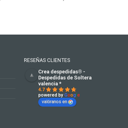
RESEÑAS CLIENTES
Crea despedidas®️ -
Despedidas de Soltera
valencia *
4.7
powered by
G
o
o
g
l
e
valóranos en