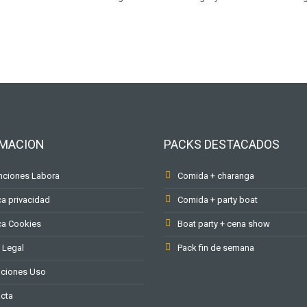
RMACION
PACKS DESTACADOS
ciones Labora
Comida + charanga
ca privacidad
Comida + party boat
ica Cookies
Boat party + cena show
 Legal
Pack fin de semana
ciones Uso
cta