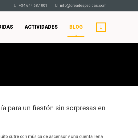
+34 644 687 001
info@creadespedidas.com
DIDAS
ACTIVIDADES
BLOG
a para un fiestón sin sorpresas en
nguito cutre con música de ascensor y una cuenta llena