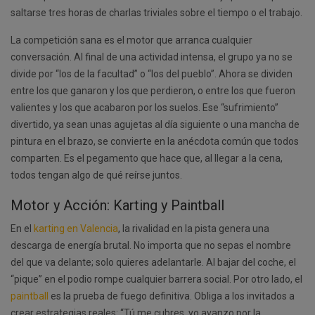
saltarse tres horas de charlas triviales sobre el tiempo o el trabajo.
La competición sana es el motor que arranca cualquier
conversación. Al final de una actividad intensa, el grupo ya no se
divide por “los de la facultad” o “los del pueblo”. Ahora se dividen
entre los que ganaron y los que perdieron, o entre los que fueron
valientes y los que acabaron por los suelos. Ese “sufrimiento”
divertido, ya sean unas agujetas al día siguiente o una mancha de
pintura en el brazo, se convierte en la anécdota común que todos
comparten. Es el pegamento que hace que, al llegar a la cena,
todos tengan algo de qué reírse juntos.
Motor y Acción: Karting y Paintball
En el
karting en Valencia
, la rivalidad en la pista genera una
descarga de energía brutal. No importa que no sepas el nombre
del que va delante; solo quieres adelantarle. Al bajar del coche, el
“pique” en el podio rompe cualquier barrera social. Por otro lado, el
paintball
es la prueba de fuego definitiva. Obliga a los invitados a
crear estrategias reales: “Tú me cubres, yo avanzo por la