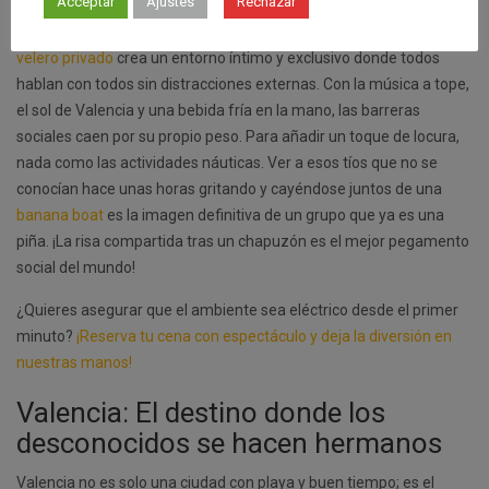
Acceptar
Ajustes
Rechazar
Nada une más que estar en alta mar sin escapatoria. Alquilar un
velero privado
crea un entorno íntimo y exclusivo donde todos
hablan con todos sin distracciones externas. Con la música a tope,
el sol de Valencia y una bebida fría en la mano, las barreras
sociales caen por su propio peso. Para añadir un toque de locura,
nada como las actividades náuticas. Ver a esos tíos que no se
conocían hace unas horas gritando y cayéndose juntos de una
banana boat
es la imagen definitiva de un grupo que ya es una
piña. ¡La risa compartida tras un chapuzón es el mejor pegamento
social del mundo!
¿Quieres asegurar que el ambiente sea eléctrico desde el primer
minuto?
¡Reserva tu cena con espectáculo y deja la diversión en
nuestras manos!
Valencia: El destino donde los
desconocidos se hacen hermanos
Valencia no es solo una ciudad con playa y buen tiempo; es el