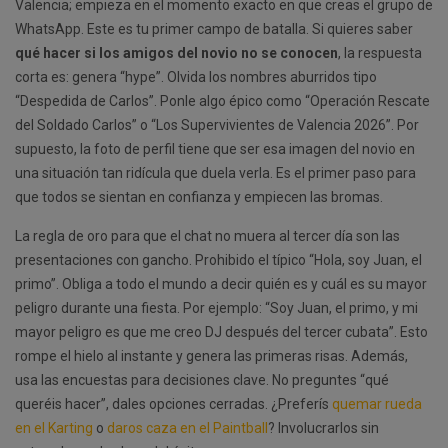
Valencia; empieza en el momento exacto en que creas el grupo de
WhatsApp. Este es tu primer campo de batalla. Si quieres saber
qué hacer si los amigos del novio no se conocen
, la respuesta
corta es: genera “hype”. Olvida los nombres aburridos tipo
“Despedida de Carlos”. Ponle algo épico como “Operación Rescate
del Soldado Carlos” o “Los Supervivientes de Valencia 2026”. Por
supuesto, la foto de perfil tiene que ser esa imagen del novio en
una situación tan ridícula que duela verla. Es el primer paso para
que todos se sientan en confianza y empiecen las bromas.
La regla de oro para que el chat no muera al tercer día son las
presentaciones con gancho. Prohibido el típico “Hola, soy Juan, el
primo”. Obliga a todo el mundo a decir quién es y cuál es su mayor
peligro durante una fiesta. Por ejemplo: “Soy Juan, el primo, y mi
mayor peligro es que me creo DJ después del tercer cubata”. Esto
rompe el hielo al instante y genera las primeras risas. Además,
usa las encuestas para decisiones clave. No preguntes “qué
queréis hacer”, dales opciones cerradas. ¿Preferís
quemar rueda
en el Karting
o
daros caza en el Paintball
? Involucrarlos sin