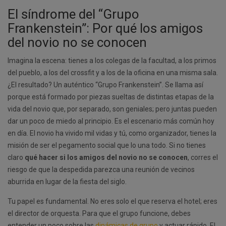
El síndrome del “Grupo
Frankenstein”: Por qué los amigos
del novio no se conocen
Imagina la escena: tienes a los colegas de la facultad, a los primos
del pueblo, a los del crossfit y a los de la oficina en una misma sala.
¿El resultado? Un auténtico “Grupo Frankenstein”. Se llama así
porque está formado por piezas sueltas de distintas etapas de la
vida del novio que, por separado, son geniales; pero juntas pueden
dar un poco de miedo al principio. Es el escenario más común hoy
en día. El novio ha vivido mil vidas y tú, como organizador, tienes la
misión de ser el pegamento social que lo una todo. Si no tienes
claro
qué hacer si los amigos del novio no se conocen
, corres el
riesgo de que la despedida parezca una reunión de vecinos
aburrida en lugar de la fiesta del siglo.
Tu papel es fundamental. No eres solo el que reserva el hotel; eres
el director de orquesta. Para que el grupo funcione, debes
entender un poco sobre las
dinámicas de grupo
y actuar rápido. El