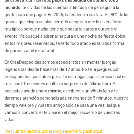
de cabeza. Con nuestros
packs despedida de soltero todo
incluido
, te olvidas de las cuentas infinitas y de perseguir a la
gente para que pague. En 2026, la tendencia es clara. El 98% de los
grupos que eligen un plan cerrado aseguran que la diversión se
multiplica porque nadie tiene que sacar la cartera durante el
evento. Ya busquéis adrenalina pura o una noche de fiesta épica
en los mejores reservados, tenerlo todo atado es la única forma
de garantizar el éxito total.
En CreaDespedidas somos especialistas en montar juergas
legendarias desde hace más de 12 años. No te la juegues con
presupuestos que suben por arte de magia; aquí el precio final es
real, con 0€ en costes ocultos o sorpresas de última hora. Si
necesitas ayuda ahora mismo, escríbenos un WhatsApp y te
daremos atención personalizada en menos de 5 minutos. Vuestro
tiempo vale oro y vuestro amigo solo se casa una vez, así que
vamos a convertir este viaje en el mejor recuerdo de vuestras
vidas.
¡Descubre nuestros planazos y reserva tu pack aquí!