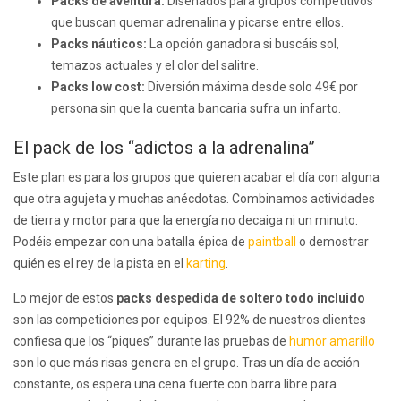
Packs de aventura:
Diseñados para grupos competitivos
que buscan quemar adrenalina y picarse entre ellos.
Packs náuticos:
La opción ganadora si buscáis sol,
temazos actuales y el olor del salitre.
Packs low cost:
Diversión máxima desde solo 49€ por
persona sin que la cuenta bancaria sufra un infarto.
El pack de los “adictos a la adrenalina”
Este plan es para los grupos que quieren acabar el día con alguna
que otra agujeta y muchas anécdotas. Combinamos actividades
de tierra y motor para que la energía no decaiga ni un minuto.
Podéis empezar con una batalla épica de
paintball
o demostrar
quién es el rey de la pista en el
karting
.
Lo mejor de estos
packs despedida de soltero todo incluido
son las competiciones por equipos. El 92% de nuestros clientes
confiesa que los “piques” durante las pruebas de
humor amarillo
son lo que más risas genera en el grupo. Tras un día de acción
constante, os espera una cena fuerte con barra libre para