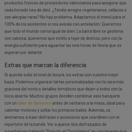
productos frescos de proveedores valencianos para asegurar que
cada bocado sea de diez. ¿Tenéis amigos vegetarianos, celíacos o
con alergias raras? No hay problema. Adaptamos el menú para el
100% de los asistentes si nos avisáis con antelación. Queremos
que todo el mundo coma igual de bien. La barra libre se gestiona
con cabeza; queremos que estéis a tope de ánimos, pero con la
energía suficiente para aguantar las seis horas de fiesta que os
esperan por delante.
Extras que marcan la diferencia
Si queréis subir el nivel de locura, los extras son vuestra mejor
baza. Podemos organizar tartas personalizadas con la cara más
graciosa del novio o detalles temáticos que dejen a todos con la
boca abierta. Muchos grupos deciden combinar este banquete
con un
taller de flamenco
antes de sentarse a la mesa, ideal para
calentar motores y soltar los primeros bailes. Además, os
animamos a traer disfraces o accesorios que coordinen con el
repertorio de la banda. Ver a quince tíos disfrazados de
superhéroes bailando “Paquito el Chocolatero” es una imagen que