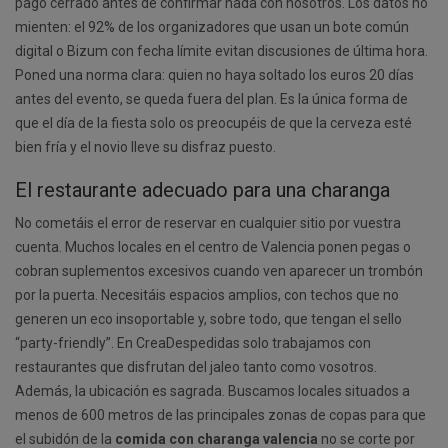
pago cerrado antes de confirmar nada con nosotros. Los datos no
mienten: el 92% de los organizadores que usan un bote común
digital o Bizum con fecha límite evitan discusiones de última hora.
Poned una norma clara: quien no haya soltado los euros 20 días
antes del evento, se queda fuera del plan. Es la única forma de
que el día de la fiesta solo os preocupéis de que la cerveza esté
bien fría y el novio lleve su disfraz puesto.
El restaurante adecuado para una charanga
No cometáis el error de reservar en cualquier sitio por vuestra
cuenta. Muchos locales en el centro de Valencia ponen pegas o
cobran suplementos excesivos cuando ven aparecer un trombón
por la puerta. Necesitáis espacios amplios, con techos que no
generen un eco insoportable y, sobre todo, que tengan el sello
“party-friendly”. En CreaDespedidas solo trabajamos con
restaurantes que disfrutan del jaleo tanto como vosotros.
Además, la ubicación es sagrada. Buscamos locales situados a
menos de 600 metros de las principales zonas de copas para que
el subidón de la
comida con charanga valencia
no se corte por