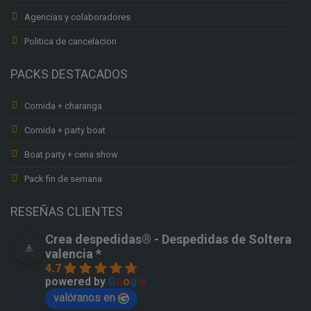
Agencias y colaboradores
Politica de cancelacion
PACKS DESTACADOS
Comida + charanga
Comida + party boat
Boat party + cena show
Pack fin de semana
RESEÑAS CLIENTES
Crea despedidas®️ - Despedidas de Soltera
valencia *
4.7
powered by
G
o
o
g
l
e
valóranos en