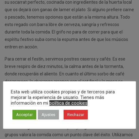
su socarrat perfecto, cocinada con ingredientes de la huerta local
que os dejará con ganas de lamer el plato. Si alguno prefiere carne
o pescado, tenemos opciones que están a la misma altura. Todo
esto regado con barra libre de cerveza, sangría y refrescos
durante toda la comida. El grifo no para de correr para que el
espíritu festivo suba como la espuma antes de que los músicos
entren en acción.
Para cerrar el festín, servimos postres caseros y cafés. Es ese
breve respiro de diez minutos, la calma antes de la tormenta,
donde recuperáis el aliento. En cuanto el último sorbo de café
desaparece, la charanga arranca con el set final y la mesa se
convierte en una pista de baile improvisada. Es un flujo perfecto:
Esta web utiliza cookies propias y de terceros para
comer, beber y saltar sin transiciones aburridas.
mejorar la experiencia de usuario. Tienes más
información en mi
política de cookies
La gastronomía como base del planazo
Acceptar
Ajustes
Rechazar
No descuidamos la calidad ni un milímetro porque sabemos que
una mala digestión arruina cualquier juerga. El 98% de nuestros
grupos valora la comida como un punto clave del éxito. Utilizamos