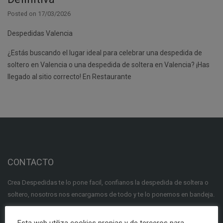
Posted on
17/03/2026
Despedidas Valencia
¿Estás buscando el lugar ideal para celebrar una despedida de
soltero en Valencia o una despedida de soltera en Valencia? ¡Has
llegado al sitio correcto! En Restaurante
CONTACTO
Crea Despedidas te lo pone facil, confianos la despedida de soltera o
soltero, nosotros nos encargamos de todo y te lo ponemos en bandeja.
Av. de I'Enginyer Manuel Soto, 14 Bis - Valencia
Esta web utiliza cookies propias y de terceros para