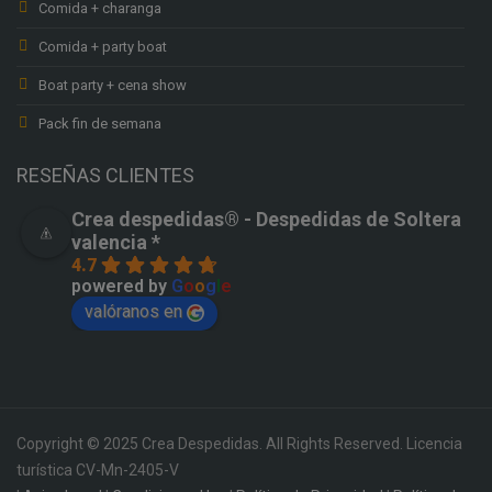
Comida + charanga
Comida + party boat
Boat party + cena show
Pack fin de semana
RESEÑAS CLIENTES
Crea despedidas®️ - Despedidas de Soltera
valencia *
4.7
powered by
G
o
o
g
l
e
valóranos en
Copyright © 2025 Crea Despedidas. All Rights Reserved. Licencia
turística CV-Mn-2405-V