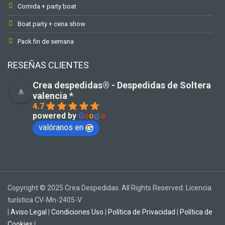
Comida + party boat
Boat party + cena show
Pack fin de semana
RESEÑAS CLIENTES
Crea despedidas®️ - Despedidas de Soltera
valencia *
4.7
powered by
G
o
o
g
l
e
valóranos en
Copyright © 2025 Crea Despedidas. All Rights Reserved. Licencia
turística CV-Mn-2405-V
|
Aviso Legal
|
Condiciones Uso
|
Política de Privacidad
|
Política de
Cookies
|