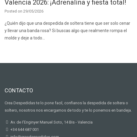
Valencia 2026: ¡Adrenalina y fiesta total!
Posted on
29/05/2026
¿Quién dijo que una despedida de soltera tiene que ser solo cenar
y llevar una banda rosa? Si buscas algo que realmente rompa el
molde y deje a todo…
CONTACTO
Crea Despedidas te lo pone facil, confianos la despedida de soltera o
soltero, nosotros nos encargamos de todo y te lo ponemos en bandeja.
Av. de I'Enginyer Manuel Soto, 14 Bis - Valencia
+34 644 687 001
info@creadespedidas.com