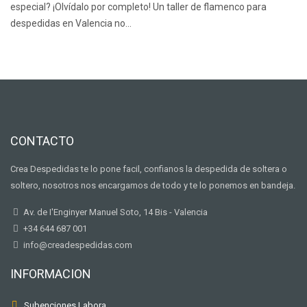
especial? ¡Olvídalo por completo! Un taller de flamenco para
despedidas en Valencia no…
CONTACTO
Crea Despedidas te lo pone facil, confianos la despedida de soltera o
soltero, nosotros nos encargamos de todo y te lo ponemos en bandeja.
Av. de I'Enginyer Manuel Soto, 14 Bis - Valencia
+34 644 687 001
info@creadespedidas.com
INFORMACION
Subenciones Labora