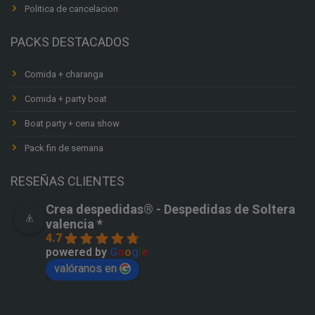
Politica de cancelacion
PACKS DESTACADOS
Comida + charanga
Comida + party boat
Boat party + cena show
Pack fin de semana
RESEÑAS CLIENTES
Crea despedidas®️ - Despedidas de Soltera
valencia *
4.7
powered by
G
o
o
g
l
e
valóranos en