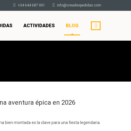
+34 644 687 001
info@creadespedidas.com
DIDAS
ACTIVIDADES
BLOG
na aventura épica en 2026
na bien montada es la clave para una fiesta legendaria.