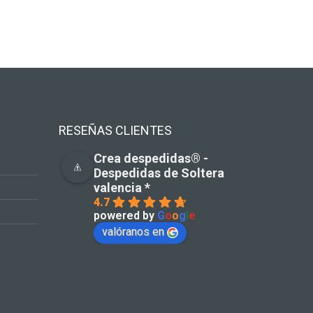
RESEÑAS CLIENTES
Crea despedidas®️ -
Despedidas de Soltera
valencia *
4.7
powered by
G
o
o
g
l
e
valóranos en