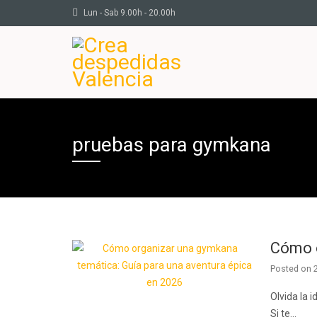
Lun - Sab 9.00h - 20.00h
pruebas para gymkana
Cómo o
Posted on
Olvida la 
Si te…