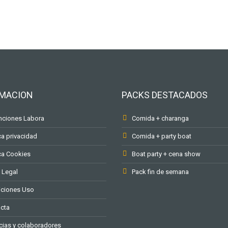
RMACION
PACKS DESTACADOS
ciones Labora
Comida + charanga
ca privacidad
Comida + party boat
ica Cookies
Boat party + cena show
 Legal
Pack fin de semana
ciones Uso
cta
ias y colaboradores