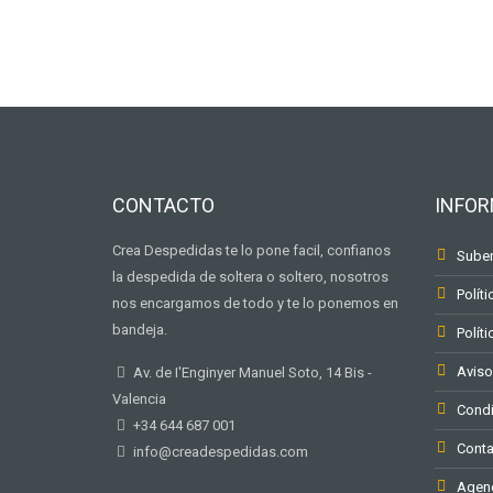
CONTACTO
INFO
Crea Despedidas te lo pone facil, confianos
Suben
la despedida de soltera o soltero, nosotros
Políti
nos encargamos de todo y te lo ponemos en
bandeja.
Polít
Aviso
Av. de I'Enginyer Manuel Soto, 14 Bis -
Valencia
Condi
+34 644 687 001
Conta
info@creadespedidas.com
Agenc