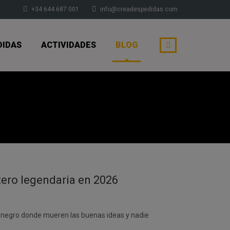
+34 644 687 001
info@creadespedidas.com
DIDAS
ACTIVIDADES
BLOG
tero legendaria en 2026
o negro donde mueren las buenas ideas y nadie