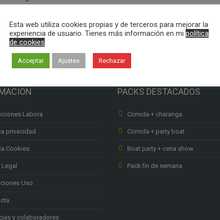
Esta web utiliza cookies propias y de terceros para mejorar la
experiencia de usuario. Tienes más información en mi
política
de cookies
Acceptar
Ajustes
Rechazar
RMACION
PACKS DESTACADOS
ciones Labora
Comida + charanga
ca privacidad
Comida + party boat
ica Cookies
Boat party + cena show
 Legal
Pack fin de semana
ciones Uso
cta
ias y colaboradores