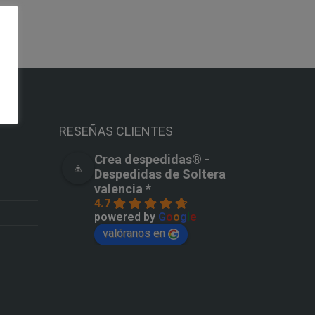
RESEÑAS CLIENTES
Crea despedidas®️ -
Despedidas de Soltera
valencia *
4.7
powered by
G
o
o
g
l
e
valóranos en