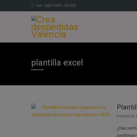
Lun - Sab 9.00h - 20.00h
plantilla excel
Planti
Posted on
¿Has senti
confirma 