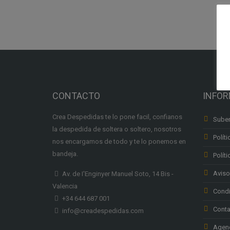
CONTACTO
INFO
Crea Despedidas te lo pone facil, confianos
Suben
la despedida de soltera o soltero, nosotros
Políti
nos encargamos de todo y te lo ponemos en
bandeja.
Polít
Aviso
Av. de I'Enginyer Manuel Soto, 14 Bis -
Valencia
Condi
+34 644 687 001
Conta
info@creadespedidas.com
Agenc