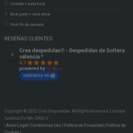
Comida + party boat
Boat party + cena show
Pack fin de semana
RESEÑAS CLIENTES
Crea despedidas®️ - Despedidas de Soltera
valencia *
4.7
powered by
G
o
o
g
l
e
valóranos en
Copyright © 2025 Crea Despedidas. All Rights Reserved. Licencia
turística CV-Mn-2405-V
|
Aviso Legal
|
Condiciones Uso
|
Política de Privacidad
|
Política de
Cookies
|