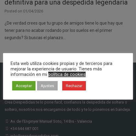
definitiva para una despedida legendaria
Posted on
01/04/2026
¿De verdad crees que tu grupo de amigos tiene lo que hay que
tener para no acabar rodando por los suelos en el primer
segundo? Si buscas el planazo…
Esta web utiliza cookies propias y de terceros para
mejorar la experiencia de usuario. Tienes más
información en mi
política de cookies
Acceptar
Ajustes
Rechazar
CONTACTO
Crea Despedidas te lo pone facil, confianos la despedida de soltera o
soltero, nosotros nos encargamos de todo y te lo ponemos en bandeja.
Av. de I'Enginyer Manuel Soto, 14 Bis - Valencia
+34 644 687 001
info@creadespedidas.com