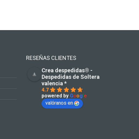
RESEÑAS CLIENTES
Crea despedidas®️ -
Despedidas de Soltera
valencia *
4.7
powered by
G
o
o
g
l
e
valóranos en