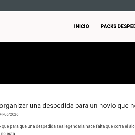
INICIO
PACKS DESPE
rganizar una despedida para un novio que no
04/06/2026
o que para que una despedida sea legendaria hace falta que corra el alco
 no está…