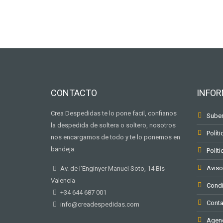
CONTACTO
INFO
Crea Despedidas te lo pone facil, confianos
Suben
la despedida de soltera o soltero, nosotros
Políti
nos encargamos de todo y te lo ponemos en
bandeja.
Polít
Aviso
Av. de I'Enginyer Manuel Soto, 14 Bis -
Valencia
Condi
+34 644 687 001
Conta
info@creadespedidas.com
Agenc