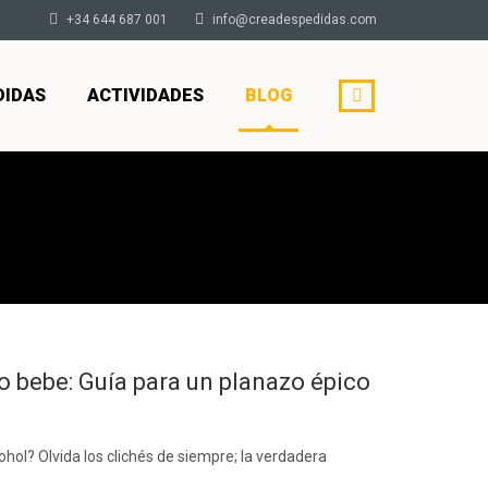
+34 644 687 001
info@creadespedidas.com
DIDAS
ACTIVIDADES
BLOG
 bebe: Guía para un planazo épico
hol? Olvida los clichés de siempre; la verdadera