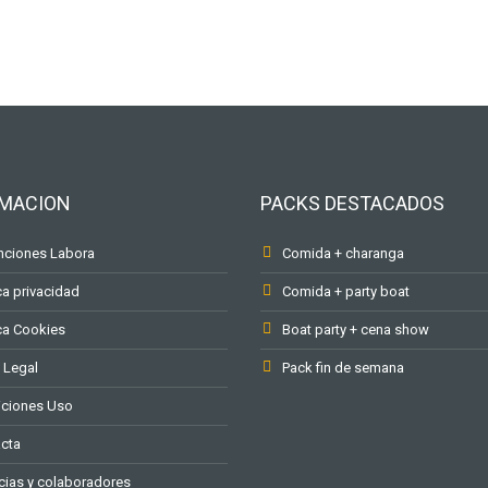
RMACION
PACKS DESTACADOS
ciones Labora
Comida + charanga
ca privacidad
Comida + party boat
ica Cookies
Boat party + cena show
 Legal
Pack fin de semana
ciones Uso
cta
ias y colaboradores