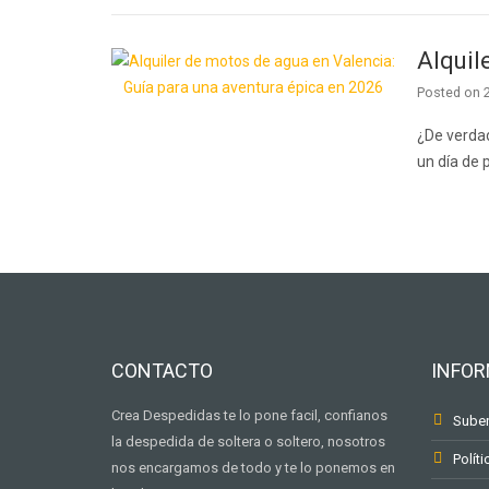
Alquil
Posted on
¿De verdad
un día de 
CONTACTO
INFO
Crea Despedidas te lo pone facil, confianos
Suben
la despedida de soltera o soltero, nosotros
Políti
nos encargamos de todo y te lo ponemos en