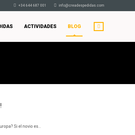
+34 644 687 001
info@creadespedidas.com
DIDAS
ACTIVIDADES
BLOG
!
uropa? Si el novio es…