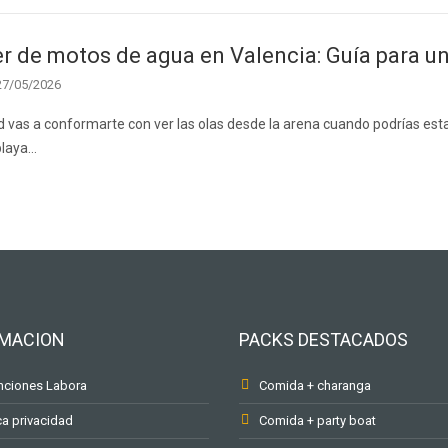
er de motos de agua en Valencia: Guía para u
27/05/2026
 vas a conformarte con ver las olas desde la arena cuando podrías est
playa…
RMACION
PACKS DESTACADOS
ciones Labora
Comida + charanga
ca privacidad
Comida + party boat