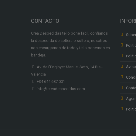
CONTACTO
INFO
Crea Despedidas te lo pone facil, confianos
Suben
la despedida de soltera o soltero, nosotros
Políti
nos encargamos de todo y te lo ponemos en
bandeja.
Polít
Aviso
Av. de I'Enginyer Manuel Soto, 14 Bis -
Valencia
Condi
+34 644 687 001
Conta
info@creadespedidas.com
Agenc
Polit