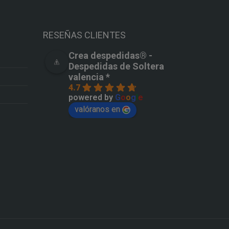
RESEÑAS CLIENTES
Crea despedidas®️ -
Despedidas de Soltera
valencia *
4.7
powered by
G
o
o
g
l
e
valóranos en