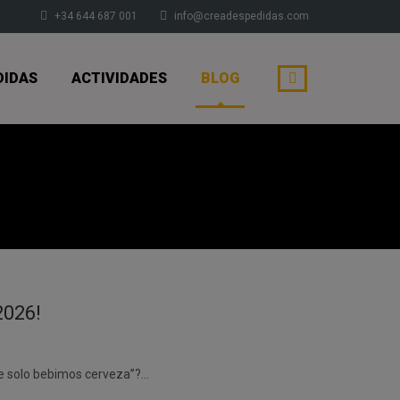
+34 644 687 001
info@creadespedidas.com
DIDAS
ACTIVIDADES
BLOG
2026!
nde solo bebimos cerveza”?…