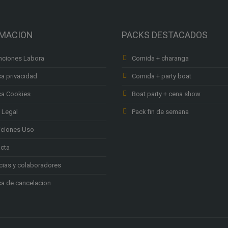
RMACION
PACKS DESTACADOS
ciones Labora
Comida + charanga
ca privacidad
Comida + party boat
ica Cookies
Boat party + cena show
 Legal
Pack fin de semana
ciones Uso
cta
ias y colaboradores
ica de cancelacion