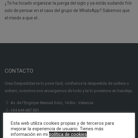
¿Te ha tocado organizar la juerga del siglo y ya estás sudando frío
solo de pensar en el caos del grupo de WhatsApp? Sabemos que
el miedo a que el…
CONTACTO
Crea Despedidas te lo pone facil, confianos la despedida de soltera o
soltero, nosotros nos encargamos de todo y te lo ponemos en bandeja.
Av. de I'Enginyer Manuel Soto, 14 Bis - Valencia
+34 644 687 001
info@creadespedidas.com
Esta web utiliza cookies propias y de terceros para
mejorar la experiencia de usuario. Tienes más
INFORMACION
información en mi
política de cookies