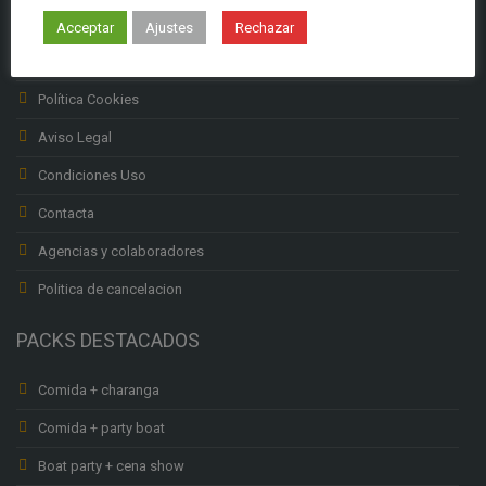
Subenciones Labora
Acceptar
Ajustes
Rechazar
Política privacidad
Política Cookies
Aviso Legal
Condiciones Uso
Contacta
Agencias y colaboradores
Politica de cancelacion
PACKS DESTACADOS
Comida + charanga
Comida + party boat
Boat party + cena show