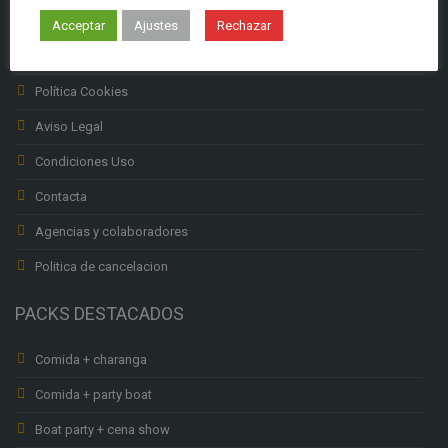
Subenciones Labora
Acceptar
Ajustes
Rechazar
Política privacidad
Política Cookies
Aviso Legal
Condiciones Uso
Contacta
Agencias y colaboradores
Politica de cancelacion
PACKS DESTACADOS
Comida + charanga
Comida + party boat
Boat party + cena show