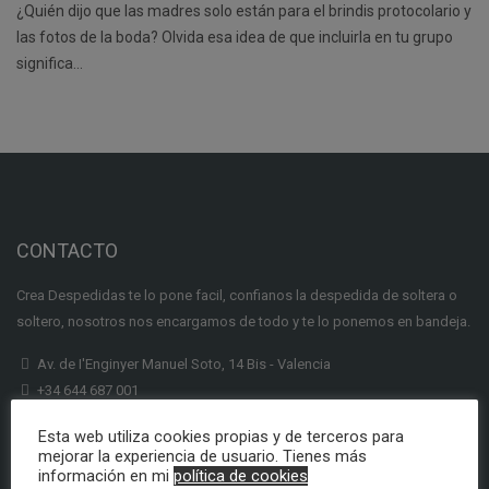
¿Quién dijo que las madres solo están para el brindis protocolario y
las fotos de la boda? Olvida esa idea de que incluirla en tu grupo
significa…
CONTACTO
Crea Despedidas te lo pone facil, confianos la despedida de soltera o
soltero, nosotros nos encargamos de todo y te lo ponemos en bandeja.
Av. de I'Enginyer Manuel Soto, 14 Bis - Valencia
+34 644 687 001
info@creadespedidas.com
Esta web utiliza cookies propias y de terceros para
mejorar la experiencia de usuario. Tienes más
INFORMACION
información en mi
política de cookies