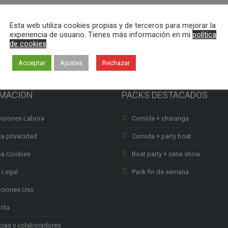
Esta web utiliza cookies propias y de terceros para mejorar la
experiencia de usuario. Tienes más información en mi
política
de cookies
Acceptar
Ajustes
Rechazar
RMACION
PACKS DESTACADOS
ciones Labora
Comida + charanga
ca privacidad
Comida + party boat
ica Cookies
Boat party + cena show
 Legal
Pack fin de semana
ciones Uso
cta
ias y colaboradores