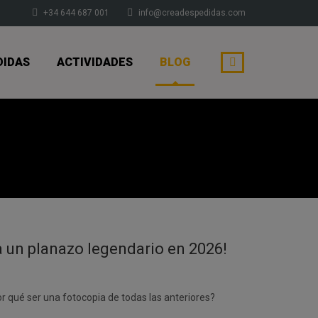
+34 644 687 001
info@creadespedidas.com
DIDAS
ACTIVIDADES
BLOG
a un planazo legendario en 2026!
or qué ser una fotocopia de todas las anteriores?