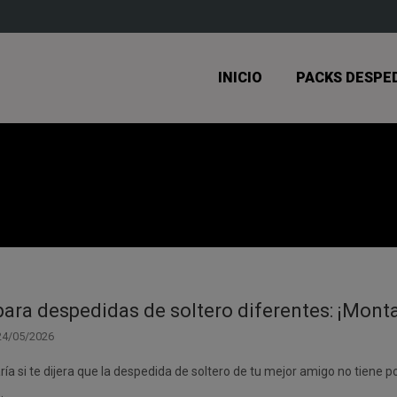
INICIO
PACKS DESPE
para despedidas de soltero diferentes: ¡Mont
24/05/2026
ía si te dijera que la despedida de soltero de tu mejor amigo no tiene p
…