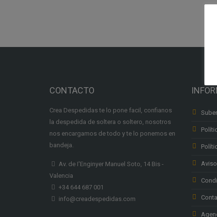
CONTACTO
INFO
Crea Despedidas te lo pone facil, confianos
Suben
la despedida de soltera o soltero, nosotros
Políti
nos encargamos de todo y te lo ponemos en
bandeja.
Polít
Aviso
Av. de I'Enginyer Manuel Soto, 14 Bis -
Valencia
Condi
+34 644 687 001
Conta
info@creadespedidas.com
Agenc