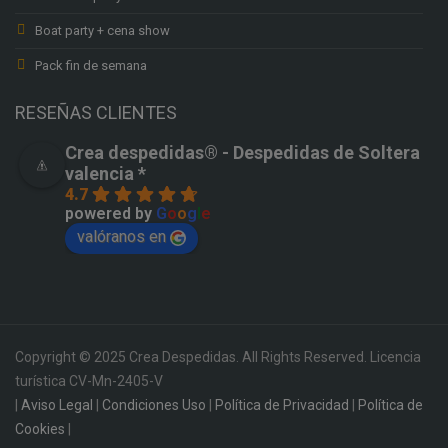
Boat party + cena show
Pack fin de semana
RESEÑAS CLIENTES
Crea despedidas®️ - Despedidas de Soltera
valencia *
4.7
powered by
G
o
o
g
l
e
valóranos en
Copyright © 2025 Crea Despedidas. All Rights Reserved. Licencia
turística CV-Mn-2405-V
|
Aviso Legal
|
Condiciones Uso
|
Política de Privacidad
|
Política de
Cookies
|