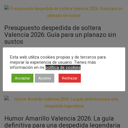
Presupuesto despedida de soltera
Valencia 2026: Guía para un planazo sin
sustos
Posted on
20/05/2026
Esta web utiliza cookies propias y de terceros para
¿Y si te dijera que el drama del dinero es lo único capaz de arruinar
mejorar la experiencia de usuario. Tienes más
información en mi
política de cookies
tu fiesta antes de que empiece? Organizar el presupuesto
despedida de soltera…
Acceptar
Ajustes
Rechazar
Humor Amarillo Valencia 2026: La guía
definitiva para una despedida legendaria