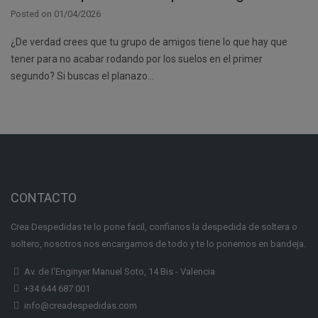
Posted on
01/04/2026
¿De verdad crees que tu grupo de amigos tiene lo que hay que
tener para no acabar rodando por los suelos en el primer
segundo? Si buscas el planazo…
CONTACTO
Crea Despedidas te lo pone facil, confianos la despedida de soltera o
soltero, nosotros nos encargamos de todo y te lo ponemos en bandeja.
Av. de I'Enginyer Manuel Soto, 14 Bis - Valencia
+34 644 687 001
info@creadespedidas.com