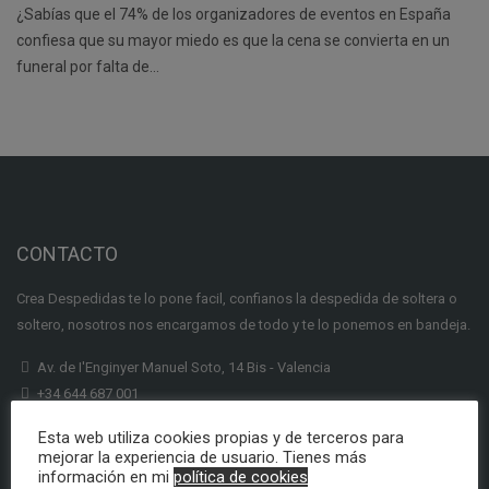
¿Sabías que el 74% de los organizadores de eventos en España
confiesa que su mayor miedo es que la cena se convierta en un
funeral por falta de…
CONTACTO
Crea Despedidas te lo pone facil, confianos la despedida de soltera o
soltero, nosotros nos encargamos de todo y te lo ponemos en bandeja.
Av. de I'Enginyer Manuel Soto, 14 Bis - Valencia
+34 644 687 001
info@creadespedidas.com
Esta web utiliza cookies propias y de terceros para
mejorar la experiencia de usuario. Tienes más
INFORMACION
información en mi
política de cookies