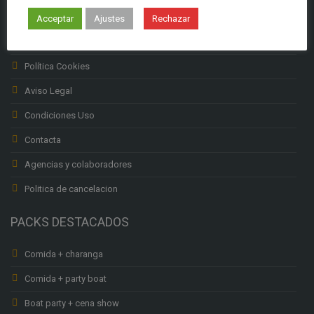
Subenciones Labora
Acceptar
Ajustes
Rechazar
Política privacidad
Política Cookies
Aviso Legal
Condiciones Uso
Contacta
Agencias y colaboradores
Politica de cancelacion
PACKS DESTACADOS
Comida + charanga
Comida + party boat
Boat party + cena show