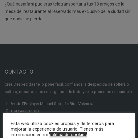
¿Qué pasaría si pudieras teletransportar a tus 18 amigos de la
mesa del restaurante al reservado más exclusivo de la ciudad sin
que nadie se pierda…
CONTACTO
Crea Despedidas te lo pone facil, confianos la despedida de soltera o
soltero, nosotros nos encargamos de todo y te lo ponemos en bandeja.
Av. de I'Enginyer Manuel Soto, 14 Bis - Valencia
+34 644 687 001
info@creadespedidas.com
Esta web utiliza cookies propias y de terceros para
mejorar la experiencia de usuario. Tienes más
INFORMACION
información en mi
política de cookies