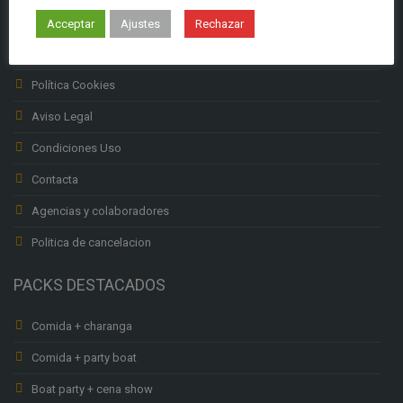
Subenciones Labora
Acceptar
Ajustes
Rechazar
Política privacidad
Política Cookies
Aviso Legal
Condiciones Uso
Contacta
Agencias y colaboradores
Politica de cancelacion
PACKS DESTACADOS
Comida + charanga
Comida + party boat
Boat party + cena show