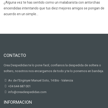
¿Alguna vez te has sentido como un malabarista con antorchas
encendidas intentando que tus diez mejores amigos se pongan de
acuerdo en un simple…
CONTACTO
Crea Despedidas te lo pone facil, confianos la despedida de soltera o
soltero, nosotros nos encargamos de todo y te lo ponemos en bandeja.
Av. de I'Enginyer Manuel Soto, 14 Bis - Valencia
+34 644 687 001
info@creadespedidas.com
INFORMACION