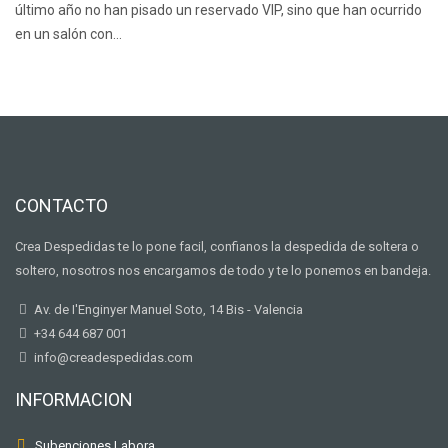
último año no han pisado un reservado VIP, sino que han ocurrido
en un salón con…
CONTACTO
Crea Despedidas te lo pone facil, confianos la despedida de soltera o
soltero, nosotros nos encargamos de todo y te lo ponemos en bandeja.
Av. de I'Enginyer Manuel Soto, 14 Bis - Valencia
+34 644 687 001
info@creadespedidas.com
INFORMACION
Subenciones Labora