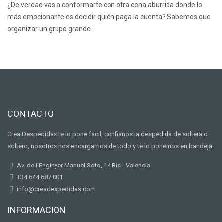
¿De verdad vas a conformarte con otra cena aburrida donde lo
más emocionante es decidir quién paga la cuenta? Sabemos que
organizar un grupo grande…
CONTACTO
Crea Despedidas te lo pone facil, confianos la despedida de soltera o
soltero, nosotros nos encargamos de todo y te lo ponemos en bandeja.
Av. de I'Enginyer Manuel Soto, 14 Bis - Valencia
+34 644 687 001
info@creadespedidas.com
INFORMACION