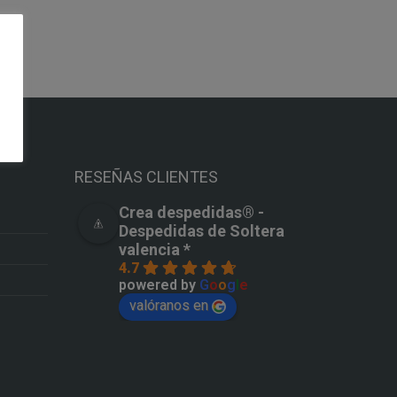
RESEÑAS CLIENTES
Crea despedidas®️ -
Despedidas de Soltera
valencia *
4.7
powered by
G
o
o
g
l
e
valóranos en