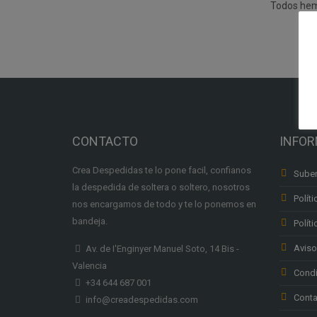
Todos he
CONTACTO
INFO
Crea Despedidas te lo pone facil, confianos
Suben
la despedida de soltera o soltero, nosotros
Políti
nos encargamos de todo y te lo ponemos en
bandeja.
Polít
Aviso
Av. de I'Enginyer Manuel Soto, 14 Bis -
Valencia
Condi
+34 644 687 001
Conta
info@creadespedidas.com