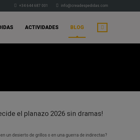
+34 644 687 001
info@creadespedidas.com
DIDAS
ACTIVIDADES
BLOG
Decide el planazo 2026 sin dramas!
n un desierto de grillos o en una guerra de indirectas?