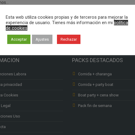
mos…
Esta web utiliza cookies propias y de terceros para mejorar la
experiencia de usuario. Tienes más información en mi
política
de cookies
Acceptar
Ajustes
Rechazar
RMACION
PACKS DESTACADOS
ciones Labora
Comida + charanga
ca privacidad
Comida + party boat
ica Cookies
Boat party + cena show
 Legal
Pack fin de semana
ciones Uso
cta