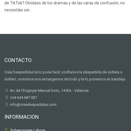
de TikTok? Olvidaos de los dramas y de las caras de confusión; no
necesitáis ser…
CONTACTO
Crea Despedidas te lo pone facil, confianos la despedida de soltera o
soltero, nosotros nos encargamos de todo y te lo ponemos en bandeja.
Av. de I'Enginyer Manuel Soto, 14 Bis - Valencia
+34 644 687 001
info@creadespedidas.com
INFORMACION
Subenciones Labora