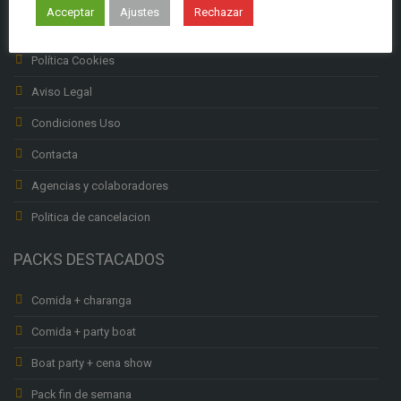
Acceptar
Ajustes
Rechazar
Política privacidad
Política Cookies
Aviso Legal
Condiciones Uso
Contacta
Agencias y colaboradores
Politica de cancelacion
PACKS DESTACADOS
Comida + charanga
Comida + party boat
Boat party + cena show
Pack fin de semana