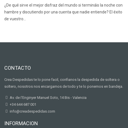
¿De qué sirve el mejor disfraz del mundo si termináis la noche con
hambre y discutiendo por una cuenta que nadie entiende? El éxito
de vuestro…
CONTACTO
Crea Despedidas te lo pone facil, confianos la despedida de soltera o
soltero, nosotros nos encargamos de todo y te lo ponemos en bandeja.
Av. de I'Enginyer Manuel Soto, 14 Bis - Valencia
+34 644 687 001
info@creadespedidas.com
INFORMACION